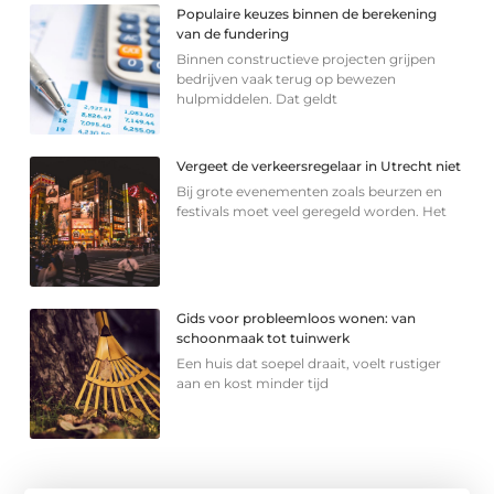
Populaire keuzes binnen de berekening
van de fundering
Binnen constructieve projecten grijpen
bedrijven vaak terug op bewezen
hulpmiddelen. Dat geldt
Vergeet de verkeersregelaar in Utrecht niet
Bij grote evenementen zoals beurzen en
festivals moet veel geregeld worden. Het
Gids voor probleemloos wonen: van
schoonmaak tot tuinwerk
Een huis dat soepel draait, voelt rustiger
aan en kost minder tijd