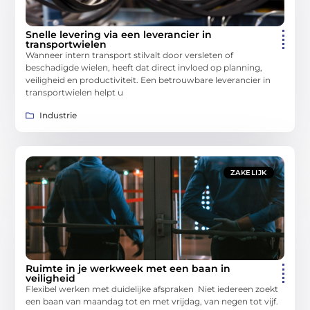
Snelle levering via een leverancier in
transportwielen
Wanneer intern transport stilvalt door versleten of
beschadigde wielen, heeft dat direct invloed op planning,
veiligheid en productiviteit. Een betrouwbare leverancier in
transportwielen helpt u
Industrie
ZAKELIJK
Ruimte in je werkweek met een baan in
veiligheid
Flexibel werken met duidelijke afspraken Niet iedereen zoekt
een baan van maandag tot en met vrijdag, van negen tot vijf.