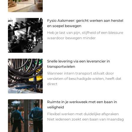
Fysio Aalsmeer: gericht werken aan herstel
en soepel bewegen
Heb je last van pijn, stijfheid of een blessure
waardoor bewegen minder
Snelle levering via een leverancier in
transportwielen
Wanneer intern transport stilvalt door
versleten of beschadigde wielen, heeft dat
direct
Ruimte in je werkweek met een baan in
veiligheid
Flexibel werken met duidelijke afspraken
Niet iedereen zoekt een baan van maandag