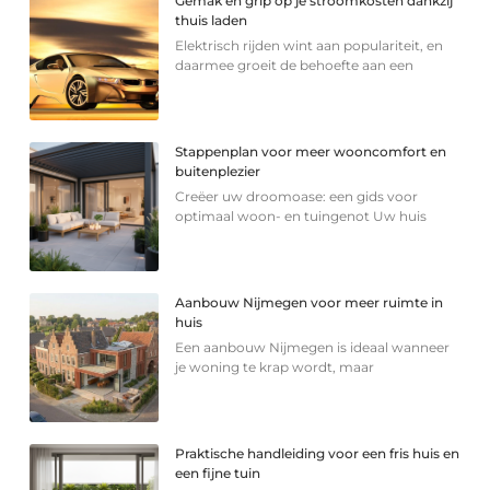
Gemak en grip op je stroomkosten dankzij
thuis laden
Elektrisch rijden wint aan populariteit, en
daarmee groeit de behoefte aan een
Stappenplan voor meer wooncomfort en
buitenplezier
Creëer uw droomoase: een gids voor
optimaal woon- en tuingenot Uw huis
Aanbouw Nijmegen voor meer ruimte in
huis
Een aanbouw Nijmegen is ideaal wanneer
je woning te krap wordt, maar
Praktische handleiding voor een fris huis en
een fijne tuin