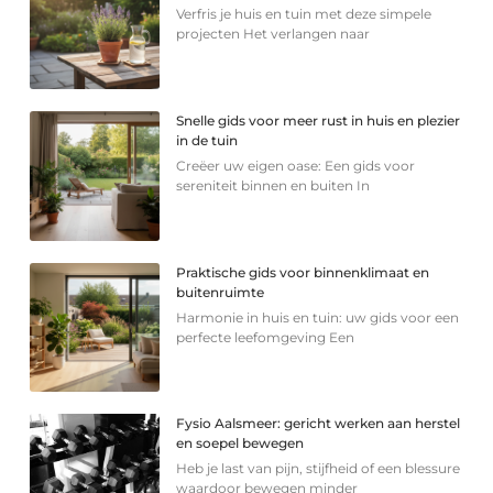
Verfris je huis en tuin met deze simpele
projecten Het verlangen naar
Snelle gids voor meer rust in huis en plezier
in de tuin
Creëer uw eigen oase: Een gids voor
sereniteit binnen en buiten In
Praktische gids voor binnenklimaat en
buitenruimte
Harmonie in huis en tuin: uw gids voor een
perfecte leefomgeving Een
Fysio Aalsmeer: gericht werken aan herstel
en soepel bewegen
Heb je last van pijn, stijfheid of een blessure
waardoor bewegen minder