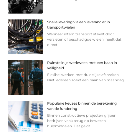
Snelle levering via een leverancier in
transportwielen
Wanneer intern transport stilvalt door
versleten of beschadigde wielen, heeft dat
direct
Ruimte in je werkweek met een baan in
veiligheid
Flexibel werken met duidelijke afspraken
Niet iedereen zoekt een baan van maandag
Populaire keuzes binnen de berekening
van de fundering
Binnen constructieve projecten grijpen
bedrijven vaak terug op bewezen
hulpmiddelen. Dat geldt