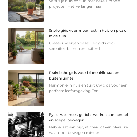
Verfris je huis en tuin met deze simpele
projecten Het verlangen naar
Snelle gids voor meer rust in huis en plezier
in de tuin
Creëer uw eigen oase: Een gids voor
sereniteit binnen en buiten In
Praktische gids voor binnenklimaat en
buitenruimte
Harmonie in huis en tuin: uw gids voor een
perfecte leefomgeving Een
Fysio Aalsmeer: gericht werken aan herstel
en soepel bewegen
Heb je last van pijn, stijfheid of een blessure
waardoor bewegen minder