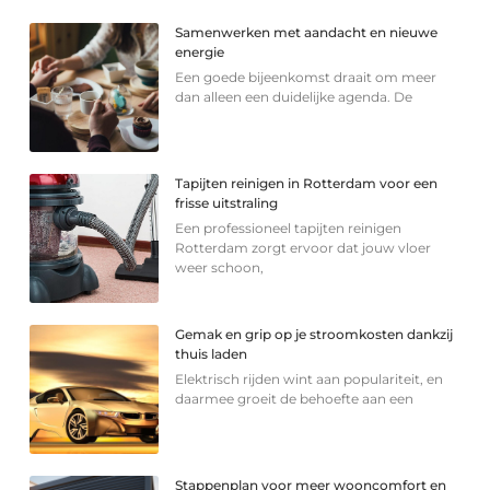
Samenwerken met aandacht en nieuwe
energie
Een goede bijeenkomst draait om meer
dan alleen een duidelijke agenda. De
Tapijten reinigen in Rotterdam voor een
frisse uitstraling
Een professioneel tapijten reinigen
Rotterdam zorgt ervoor dat jouw vloer
weer schoon,
Gemak en grip op je stroomkosten dankzij
thuis laden
Elektrisch rijden wint aan populariteit, en
daarmee groeit de behoefte aan een
Stappenplan voor meer wooncomfort en