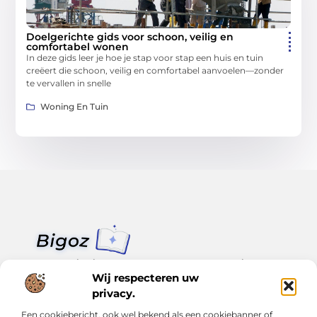
Doelgerichte gids voor schoon, veilig en
comfortabel wonen
In deze gids leer je hoe je stap voor stap een huis en tuin
creëert die schoon, veilig en comfortabel aanvoelen—zonder
te vervallen in snelle
Woning En Tuin
Van klein nieuws tot grote trends – alles op Bigoz.nl.
Lees inspirerende blogs en artikelen over het dagelijks leven,
Wij respecteren uw
actualiteit en meer.
privacy.
Een cookiebericht, ook wel bekend als een cookiebanner of