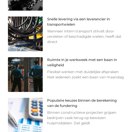
Snelle levering via een leverancier in
transportwielen
Wanneer intern transport stilvalt door
versleten of beschadigde wielen, heeft dat
direct
Ruimte in je werkweek met een baan in
veiligheid
Flexibel werken met duidelijke afspraken
Niet iedereen zoekt een baan van maandag
Populaire keuzes binnen de berekening
van de fundering
Binnen constructieve projecten grijpen
bedrijven vaak terug op bewezen
hulpmiddelen. Dat geldt