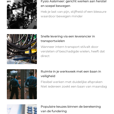
Fysio Aalsmeer: gericht werken aan herstel
en soepel bewegen
Heb je last van pijn, stijfheid of een blessure
waardoor bewegen minder
Snelle levering via een leverancier in
transportwielen
Wanneer intern transport stilvalt door
versleten of beschadigde wielen, heeft dat
direct
Ruimte in je werkweek met een baan in
veiligheid
Flexibel werken met duidelijke afspraken
Niet iedereen zoekt een baan van maandag
Populaire keuzes binnen de berekening
van de fundering