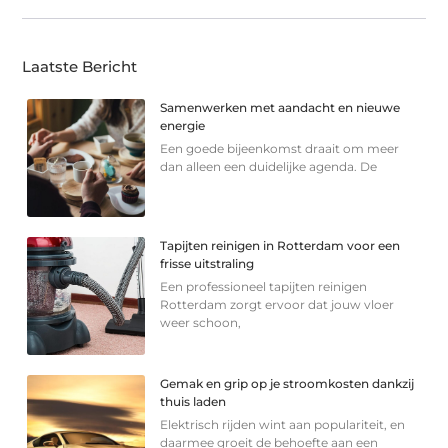
Laatste Bericht
Samenwerken met aandacht en nieuwe
energie
Een goede bijeenkomst draait om meer
dan alleen een duidelijke agenda. De
Tapijten reinigen in Rotterdam voor een
frisse uitstraling
Een professioneel tapijten reinigen
Rotterdam zorgt ervoor dat jouw vloer
weer schoon,
Gemak en grip op je stroomkosten dankzij
thuis laden
Elektrisch rijden wint aan populariteit, en
daarmee groeit de behoefte aan een