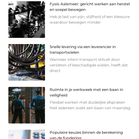
Fysio Aalsmeer: gericht werken aan herstel
en soepel bewegen
Heb je last van pijn, stijfheid of een blessure
waardoor bewegen minder
Snelle levering via een leverancier in
transportwielen
Wanneer intern transport stilvalt door
versleten of beschadigde wielen, heeft dat
direct
Ruimte in je werkweek met een baan in
veiligheid
Flexibel werken met duidelijke afspraken
Niet iedereen zoekt een baan van maandag
Populaire keuzes binnen de berekening
van de fundering