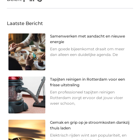
Laatste Bericht
Samenwerken met aandacht en nieuwe
energie
Een goede bijeenkomst draait om meer
dan alleen een duidelijke agenda. De
Tapijten reinigen in Rotterdam voor een
frisse uitstraling
Een professioneel tapijten reinigen
Rotterdam zorgt ervoor dat jouw vloer
weer schoon,
Gemak en grip op je stroomkosten dankzij
thuis laden
Elektrisch rijden wint aan populariteit, en