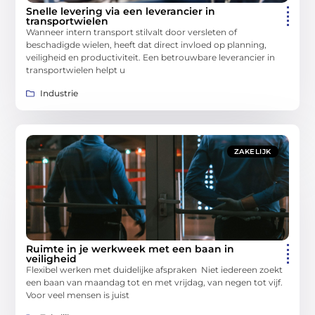
Snelle levering via een leverancier in
transportwielen
Wanneer intern transport stilvalt door versleten of
beschadigde wielen, heeft dat direct invloed op planning,
veiligheid en productiviteit. Een betrouwbare leverancier in
transportwielen helpt u
Industrie
ZAKELIJK
Ruimte in je werkweek met een baan in
veiligheid
Flexibel werken met duidelijke afspraken Niet iedereen zoekt
een baan van maandag tot en met vrijdag, van negen tot vijf.
Voor veel mensen is juist