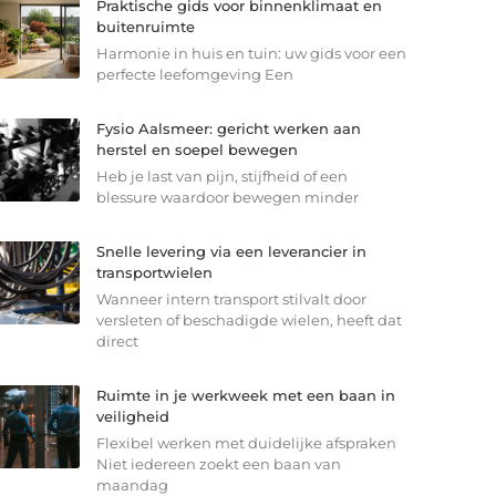
Praktische gids voor binnenklimaat en
buitenruimte
Harmonie in huis en tuin: uw gids voor een
perfecte leefomgeving Een
Fysio Aalsmeer: gericht werken aan
herstel en soepel bewegen
Heb je last van pijn, stijfheid of een
blessure waardoor bewegen minder
Snelle levering via een leverancier in
transportwielen
Wanneer intern transport stilvalt door
versleten of beschadigde wielen, heeft dat
direct
Ruimte in je werkweek met een baan in
veiligheid
Flexibel werken met duidelijke afspraken
Niet iedereen zoekt een baan van
maandag