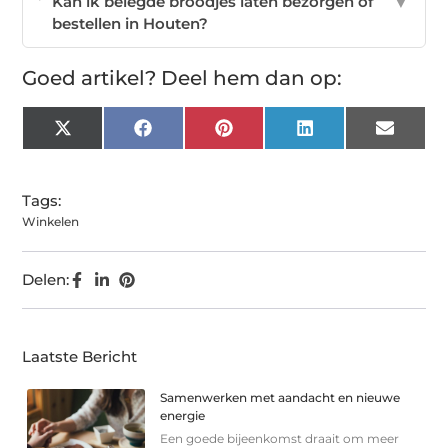
Kan ik belegde broodjes laten bezorgen of
▼
bestellen in Houten?
Goed artikel? Deel hem dan op:
X
Facebook
Pinterest
LinkedIn
Email
(Twitter)
Tags:
Winkelen
Delen:
Laatste Bericht
Samenwerken met aandacht en nieuwe
energie
Een goede bijeenkomst draait om meer