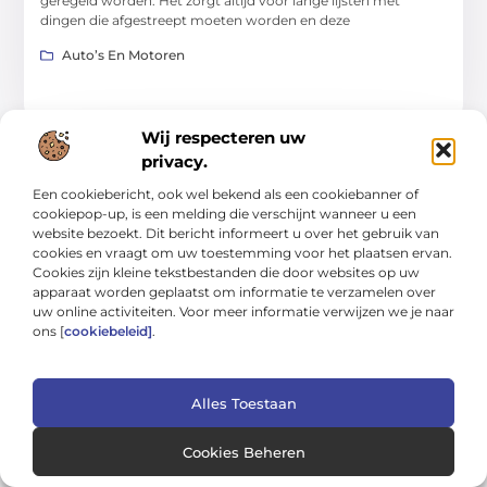
geregeld worden. Het zorgt altijd voor lange lijsten met
dingen die afgestreept moeten worden en deze
Auto’s En Motoren
Wij respecteren uw
privacy.
WONING EN TUIN
Een cookiebericht, ook wel bekend als een cookiebanner of
cookiepop-up, is een melding die verschijnt wanneer u een
website bezoekt. Dit bericht informeert u over het gebruik van
cookies en vraagt om uw toestemming voor het plaatsen ervan.
Cookies zijn kleine tekstbestanden die door websites op uw
apparaat worden geplaatst om informatie te verzamelen over
uw online activiteiten. Voor meer informatie verwijzen we je naar
Gids voor probleemloos wonen: van
ons [
cookiebeleid]
.
schoonmaak tot tuinwerk
Een huis dat soepel draait, voelt rustiger aan en kost minder
tijd om bij te houden. In deze gids leer je hoe je met simpele
Alles Toestaan
Woning En Tuin
Cookies Beheren