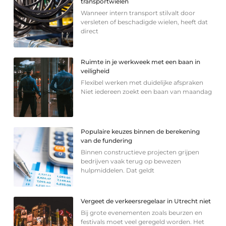
transportwielen
Wanneer intern transport stilvalt door
versleten of beschadigde wielen, heeft dat
direct
Ruimte in je werkweek met een baan in
veiligheid
Flexibel werken met duidelijke afspraken
Niet iedereen zoekt een baan van maandag
Populaire keuzes binnen de berekening
van de fundering
Binnen constructieve projecten grijpen
bedrijven vaak terug op bewezen
hulpmiddelen. Dat geldt
Vergeet de verkeersregelaar in Utrecht niet
Bij grote evenementen zoals beurzen en
festivals moet veel geregeld worden. Het