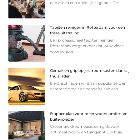
dan alleen een duidelijke agenda. De
Tapijten reinigen in Rotterdam voor een
frisse uitstraling
Een professioneel tapijten reinigen
Rotterdam zorgt ervoor dat jouw vloer
weer schoon,
Gemak en grip op je stroomkosten dankzij
thuis laden
Elektrisch rijden wint aan populariteit, en
daarmee groeit de behoefte aan een
Stappenplan voor meer wooncomfort en
buitenplezier
Creëer uw droomoase: een gids voor
optimaal woon- en tuingenot Uw huis