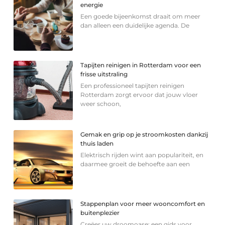
energie
Een goede bijeenkomst draait om meer
dan alleen een duidelijke agenda. De
Tapijten reinigen in Rotterdam voor een
frisse uitstraling
Een professioneel tapijten reinigen
Rotterdam zorgt ervoor dat jouw vloer
weer schoon,
Gemak en grip op je stroomkosten dankzij
thuis laden
Elektrisch rijden wint aan populariteit, en
daarmee groeit de behoefte aan een
Stappenplan voor meer wooncomfort en
buitenplezier
Creëer uw droomoase: een gids voor