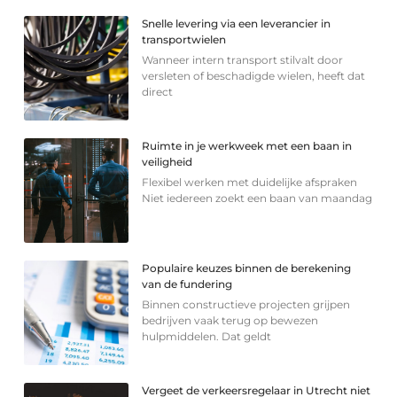
Snelle levering via een leverancier in
transportwielen
Wanneer intern transport stilvalt door
versleten of beschadigde wielen, heeft dat
direct
Ruimte in je werkweek met een baan in
veiligheid
Flexibel werken met duidelijke afspraken
Niet iedereen zoekt een baan van maandag
Populaire keuzes binnen de berekening
van de fundering
Binnen constructieve projecten grijpen
bedrijven vaak terug op bewezen
hulpmiddelen. Dat geldt
Vergeet de verkeersregelaar in Utrecht niet