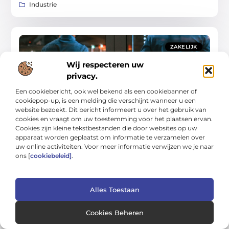
Industrie
ZAKELIJK
Wij respecteren uw
privacy.
Een cookiebericht, ook wel bekend als een cookiebanner of
cookiepop-up, is een melding die verschijnt wanneer u een
website bezoekt. Dit bericht informeert u over het gebruik van
Ruimte in je werkweek met een baan in
cookies en vraagt om uw toestemming voor het plaatsen ervan.
veiligheid
Cookies zijn kleine tekstbestanden die door websites op uw
Flexibel werken met duidelijke afspraken Niet iedereen zoekt
apparaat worden geplaatst om informatie te verzamelen over
een baan van maandag tot en met vrijdag, van negen tot vijf.
uw online activiteiten. Voor meer informatie verwijzen we je naar
Voor veel mensen is juist
ons [
cookiebeleid]
.
Zakelijk
Alles Toestaan
Cookies Beheren
BEDRIJVEN