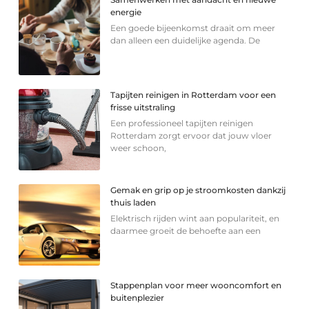
energie
Een goede bijeenkomst draait om meer
dan alleen een duidelijke agenda. De
Tapijten reinigen in Rotterdam voor een
frisse uitstraling
Een professioneel tapijten reinigen
Rotterdam zorgt ervoor dat jouw vloer
weer schoon,
Gemak en grip op je stroomkosten dankzij
thuis laden
Elektrisch rijden wint aan populariteit, en
daarmee groeit de behoefte aan een
Stappenplan voor meer wooncomfort en
buitenplezier