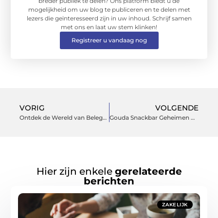
breder publiek te delen? Ons platform biedt u de
mogelijkheid om uw blog te publiceren en te delen met
lezers die geïnteresseerd zijn in uw inhoud. Schrijf samen
met ons en laat uw stem klinken!
Registreer u vandaag nog
VORIG
VOLGENDE
Ontdek de Wereld van Belegde Broodjes in Zoetermeer
Gouda Snackbar Geheimen Ontbloot
Hier zijn enkele
gerelateerde
berichten
ZAKELIJK