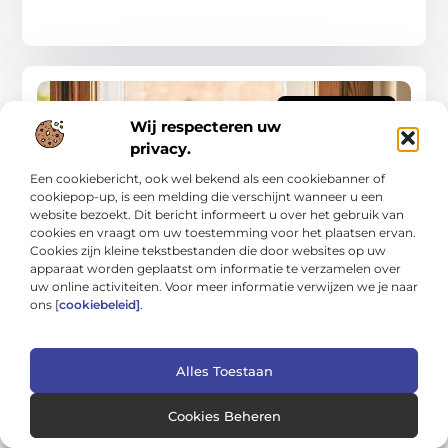
WONING EN TUIN
Wij respecteren uw
privacy.
Een cookiebericht, ook wel bekend als een cookiebanner of
cookiepop-up, is een melding die verschijnt wanneer u een
website bezoekt. Dit bericht informeert u over het gebruik van
cookies en vraagt om uw toestemming voor het plaatsen ervan.
Overzichtsgids voor beter wonen en tuinieren
Cookies zijn kleine tekstbestanden die door websites op uw
het hele jaar door
apparaat worden geplaatst om informatie te verzamelen over
Een huis dat in elk seizoen prettig aanvoelt en een tuin die je
uw online activiteiten. Voor meer informatie verwijzen we je naar
niet alleen in juni gebruikt, beginnen bij slimme basiskeuzes.
ons [
cookiebeleid]
.
In deze overzichtsgids
Woning En Tuin
Alles Toestaan
Cookies Beheren
WONING EN TUIN