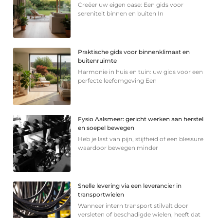
Creëer uw eigen oase: Een gids voor
sereniteit binnen en buiten In
Praktische gids voor binnenklimaat en
buitenruimte
Harmonie in huis en tuin: uw gids voor een
perfecte leefomgeving Een
Fysio Aalsmeer: gericht werken aan herstel
en soepel bewegen
Heb je last van pijn, stijfheid of een blessure
waardoor bewegen minder
Snelle levering via een leverancier in
transportwielen
Wanneer intern transport stilvalt door
versleten of beschadigde wielen, heeft dat