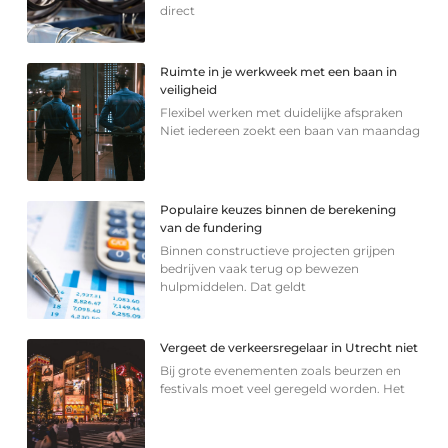
direct
Ruimte in je werkweek met een baan in
veiligheid
Flexibel werken met duidelijke afspraken
Niet iedereen zoekt een baan van maandag
Populaire keuzes binnen de berekening
van de fundering
Binnen constructieve projecten grijpen
bedrijven vaak terug op bewezen
hulpmiddelen. Dat geldt
Vergeet de verkeersregelaar in Utrecht niet
Bij grote evenementen zoals beurzen en
festivals moet veel geregeld worden. Het