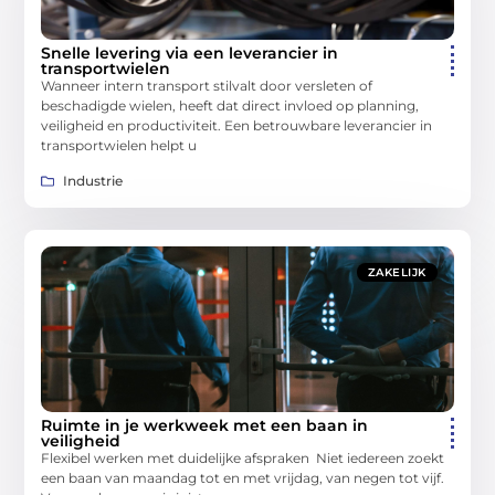
Snelle levering via een leverancier in
transportwielen
Wanneer intern transport stilvalt door versleten of
beschadigde wielen, heeft dat direct invloed op planning,
veiligheid en productiviteit. Een betrouwbare leverancier in
transportwielen helpt u
Industrie
ZAKELIJK
Ruimte in je werkweek met een baan in
veiligheid
Flexibel werken met duidelijke afspraken Niet iedereen zoekt
een baan van maandag tot en met vrijdag, van negen tot vijf.