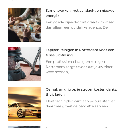
Samenwerken met aandacht en nieuwe
energie
Een goede bijeenkomst draait om meer
dan alleen een duidelijke agenda. De
Tapijten reinigen in Rotterdam voor een
frisse uitstraling
Een professioneel tapijten reinigen
Rotterdam zorgt ervoor dat jouw vloer
weer schoon,
Gemak en grip op je stroomkosten dankzij
thuis laden
Elektrisch rijden wint aan populariteit, en
daarmee groeit de behoefte aan een