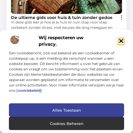
De ultieme gids voor huis & tuin zonder gedoe
In deze gids leer je hoe je je huis en tuin stap voor stap
verbetert zonder stress, met keuzes die lang meegaan en
makkelijk te
Wij respecteren uw
Woning En Tuin
privacy.
Een cookiebericht, ook wel bekend als een cookiebanner of
cookiepop-up, is een melding die verschijnt wanneer u een
website bezoekt. Dit bericht informeert u over het gebruik van
cookies en vraagt om uw toestemming voor het plaatsen ervan.
Cookies zijn kleine tekstbestanden die door websites op uw
apparaat worden geplaatst om informatie te verzamelen over
uw online activiteiten. Voor meer informatie verwijzen we je naar
ons [
cookiebeleid]
.
Alles Toestaan
Van klein nieuws tot grote trends – alles op Bigoz.nl.
Lees inspirerende blogs en artikelen over het dagelijks leven,
actualiteit en meer.
Cookies Beheren