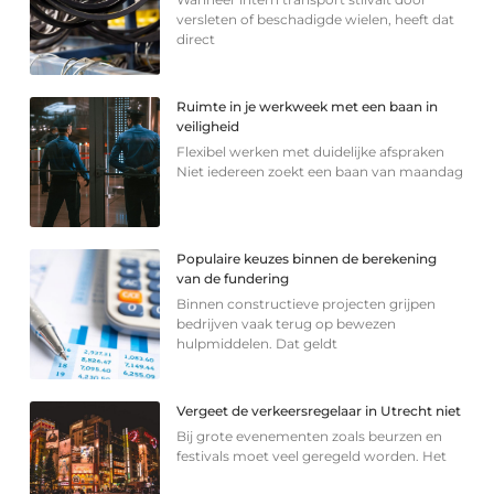
versleten of beschadigde wielen, heeft dat
direct
Ruimte in je werkweek met een baan in
veiligheid
Flexibel werken met duidelijke afspraken
Niet iedereen zoekt een baan van maandag
Populaire keuzes binnen de berekening
van de fundering
Binnen constructieve projecten grijpen
bedrijven vaak terug op bewezen
hulpmiddelen. Dat geldt
Vergeet de verkeersregelaar in Utrecht niet
Bij grote evenementen zoals beurzen en
festivals moet veel geregeld worden. Het