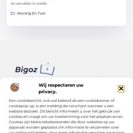
te vervallen in snelle
Woning En Tuin
Van klein nieuws tot grote trends – alles op Bigoz.nl.
Lees inspirerende blogs en artikelen over het dagelijks leven,
Wij respecteren uw
actualiteit en meer.
privacy.
Een cookiebericht, ook wel bekend als een cookiebanner of
Bericht categorie
cookiepop-up, is een melding die verschijnt wanneer u een
website bezoekt. Dit bericht informeert u over het gebruik van
cookies en vraagt om uw toestemming voor het plaatsen ervan.
Cookies zijn kleine tekstbestanden die door websites op uw
Onze informatie
apparaat worden geplaatst om informatie te verzamelen over
uw online activiteiten. Voor meer informatie verwijzen we je naar