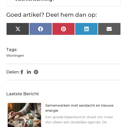
Goed artikel? Deel hem dan op:
X
Facebook
Pinterest
LinkedIn
Email
(Twitter)
Tags:
Woningen
Delen:
Laatste Bericht
Samenwerken met aandacht en nieuwe
energie
Een goede bijeenkomst draait om meer
dan alleen een duidelijke agenda. De