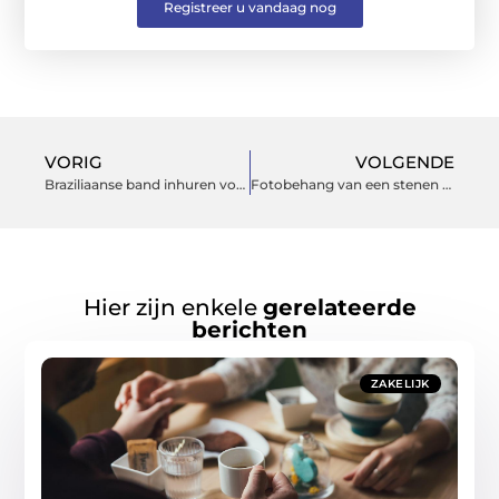
Registreer u vandaag nog
VORIG
VOLGENDE
Braziliaanse band inhuren voor uw evenement
Fotobehang van een stenen muur of toch liever een inspirerende quote of adembenemende zonsondergang?
Hier zijn enkele
gerelateerde
berichten
ZAKELIJK