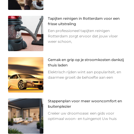
Tapijten reinigen in Rotterdam voor een
frisse uitstraling
Een professioneel tapijten reinigen
Rotterdam zorgt ervoor dat jouw vloer
weer schoon,
Gemak en grip op je stroomkosten dankzij
thuis laden
Elektrisch rijden wint aan populariteit, en
daarmee groeit de behoefte aan een
Stappenplan voor meer wooncomfort en
buitenplezier
Creëer uw droomoase: een gids voor
optimaal woon- en tuingenot Uw huis