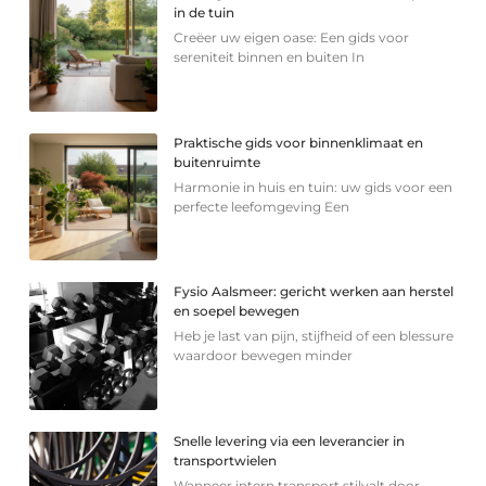
in de tuin
Creëer uw eigen oase: Een gids voor
sereniteit binnen en buiten In
Praktische gids voor binnenklimaat en
buitenruimte
Harmonie in huis en tuin: uw gids voor een
perfecte leefomgeving Een
Fysio Aalsmeer: gericht werken aan herstel
en soepel bewegen
Heb je last van pijn, stijfheid of een blessure
waardoor bewegen minder
Snelle levering via een leverancier in
transportwielen
Wanneer intern transport stilvalt door