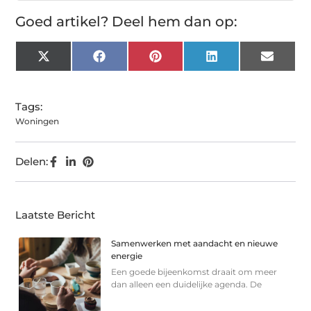
Goed artikel? Deel hem dan op:
X
Facebook
Pinterest
LinkedIn
Email
(Twitter)
Tags:
Woningen
Delen:
Laatste Bericht
Samenwerken met aandacht en nieuwe
energie
Een goede bijeenkomst draait om meer
dan alleen een duidelijke agenda. De