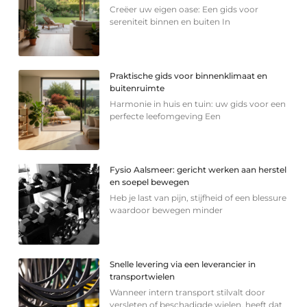
Creëer uw eigen oase: Een gids voor
sereniteit binnen en buiten In
Praktische gids voor binnenklimaat en
buitenruimte
Harmonie in huis en tuin: uw gids voor een
perfecte leefomgeving Een
Fysio Aalsmeer: gericht werken aan herstel
en soepel bewegen
Heb je last van pijn, stijfheid of een blessure
waardoor bewegen minder
Snelle levering via een leverancier in
transportwielen
Wanneer intern transport stilvalt door
versleten of beschadigde wielen, heeft dat