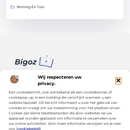
Woning En Tuin
Van klein nieuws tot grote trends – alles op Bigoz.nl.
Lees inspirerende blogs en artikelen over het dagelijks leven,
Wij respecteren uw
actualiteit en meer.
privacy.
Een cookiebericht, ook wel bekend als een cookiebanner of
Bericht categorie
cookiepop-up, is een melding die verschijnt wanneer u een
website bezoekt. Dit bericht informeert u over het gebruik van
cookies en vraagt om uw toestemming voor het plaatsen ervan.
Cookies zijn kleine tekstbestanden die door websites op uw
Onze informatie
apparaat worden geplaatst om informatie te verzamelen over
uw online activiteiten. Voor meer informatie verwijzen we je naar
Slimmer groeien met SEO: Wat je moet weten over backlinks kopen
Van hobby tot inkomen: Hoe je écht geld kunt verdienen met je website
ons [
cookiebeleid]
.