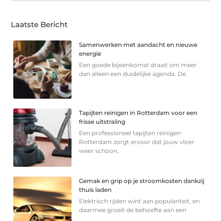
Laatste Bericht
Samenwerken met aandacht en nieuwe
energie
Een goede bijeenkomst draait om meer
dan alleen een duidelijke agenda. De
Tapijten reinigen in Rotterdam voor een
frisse uitstraling
Een professioneel tapijten reinigen
Rotterdam zorgt ervoor dat jouw vloer
weer schoon,
Gemak en grip op je stroomkosten dankzij
thuis laden
Elektrisch rijden wint aan populariteit, en
daarmee groeit de behoefte aan een