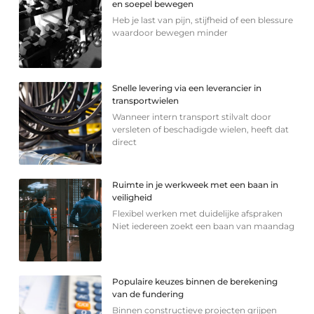
en soepel bewegen
Heb je last van pijn, stijfheid of een blessure
waardoor bewegen minder
Snelle levering via een leverancier in
transportwielen
Wanneer intern transport stilvalt door
versleten of beschadigde wielen, heeft dat
direct
Ruimte in je werkweek met een baan in
veiligheid
Flexibel werken met duidelijke afspraken
Niet iedereen zoekt een baan van maandag
Populaire keuzes binnen de berekening
van de fundering
Binnen constructieve projecten grijpen