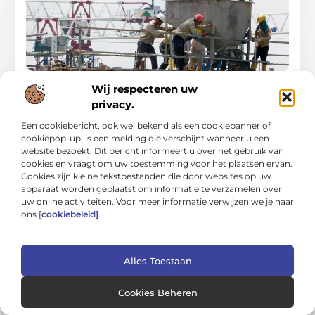
Doelgerichte gids voor schoon, veilig en
Wij respecteren uw
comfortabel wonen
In deze gids leer je hoe je stap voor stap een huis en tuin
privacy.
creëert die schoon, veilig en comfortabel aanvoelen—zonder
Een cookiebericht, ook wel bekend als een cookiebanner of
te vervallen in snelle
cookiepop-up, is een melding die verschijnt wanneer u een
Woning En Tuin
website bezoekt. Dit bericht informeert u over het gebruik van
cookies en vraagt om uw toestemming voor het plaatsen ervan.
Cookies zijn kleine tekstbestanden die door websites op uw
apparaat worden geplaatst om informatie te verzamelen over
uw online activiteiten. Voor meer informatie verwijzen we je naar
ons [
cookiebeleid]
.
Alles Toestaan
Cookies Beheren
Van klein nieuws tot grote trends – alles op Bigoz.nl.