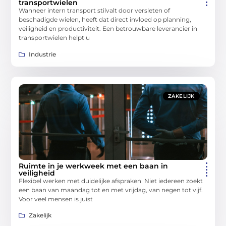
transportwielen
Wanneer intern transport stilvalt door versleten of
beschadigde wielen, heeft dat direct invloed op planning,
veiligheid en productiviteit. Een betrouwbare leverancier in
transportwielen helpt u
Industrie
ZAKELIJK
Ruimte in je werkweek met een baan in
veiligheid
Flexibel werken met duidelijke afspraken Niet iedereen zoekt
een baan van maandag tot en met vrijdag, van negen tot vijf.
Voor veel mensen is juist
Zakelijk