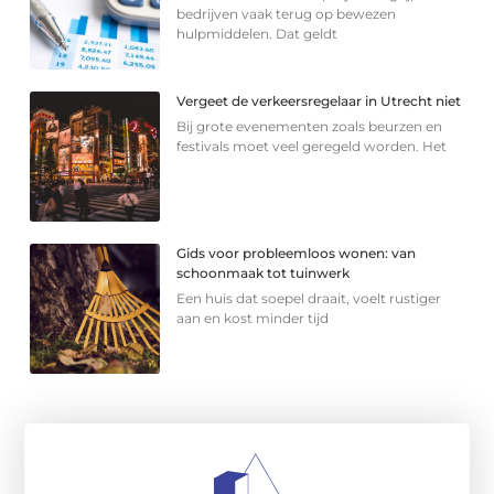
bedrijven vaak terug op bewezen
hulpmiddelen. Dat geldt
Vergeet de verkeersregelaar in Utrecht niet
Bij grote evenementen zoals beurzen en
festivals moet veel geregeld worden. Het
Gids voor probleemloos wonen: van
schoonmaak tot tuinwerk
Een huis dat soepel draait, voelt rustiger
aan en kost minder tijd