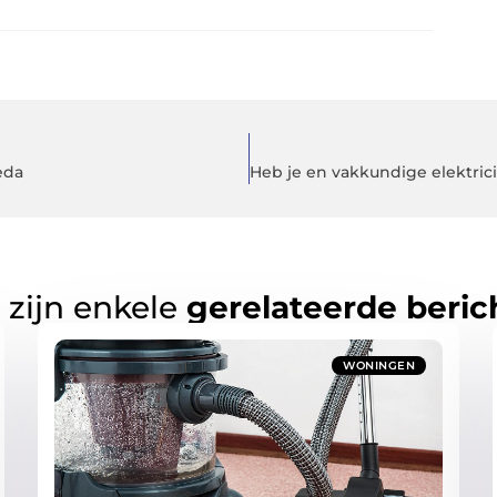
eda
 zijn enkele
gerelateerde beric
WONINGEN