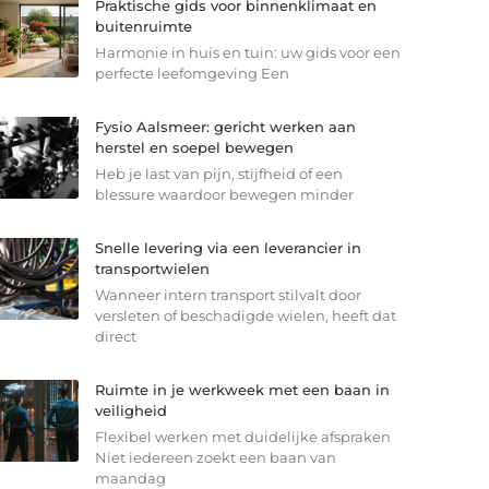
Praktische gids voor binnenklimaat en
buitenruimte
Harmonie in huis en tuin: uw gids voor een
perfecte leefomgeving Een
Fysio Aalsmeer: gericht werken aan
herstel en soepel bewegen
Heb je last van pijn, stijfheid of een
blessure waardoor bewegen minder
Snelle levering via een leverancier in
transportwielen
Wanneer intern transport stilvalt door
versleten of beschadigde wielen, heeft dat
direct
Ruimte in je werkweek met een baan in
veiligheid
Flexibel werken met duidelijke afspraken
Niet iedereen zoekt een baan van
maandag