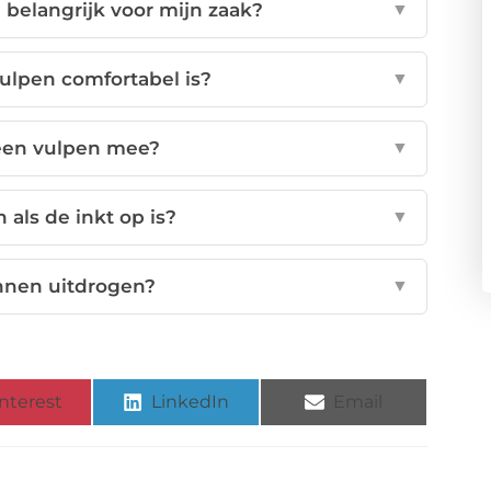
belangrijk voor mijn zaak?
▼
ulpen comfortabel is?
▼
een vulpen mee?
▼
als de inkt op is?
▼
nen uitdrogen?
▼
nterest
LinkedIn
Email