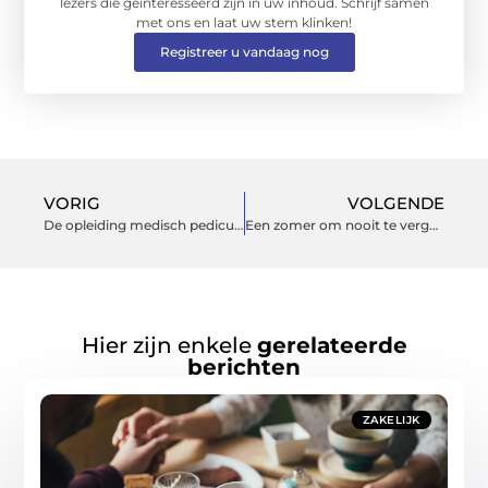
lezers die geïnteresseerd zijn in uw inhoud. Schrijf samen
met ons en laat uw stem klinken!
Registreer u vandaag nog
VORIG
VOLGENDE
De opleiding medisch pedicure volgen
Een zomer om nooit te vergeten
Hier zijn enkele
gerelateerde
berichten
ZAKELIJK