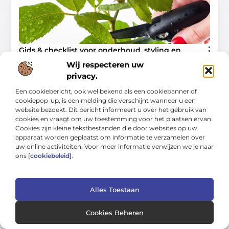
Gids & checklist voor onderhoud, styling en
groen
Wij respecteren uw
In deze gids leer je hoe je je huis en tuin praktisch onderhoudt,
slim stylet en duurzaam vergroent—zonder ingewikkeld
privacy.
gedoe. We combineren een helder stappenplan
Een cookiebericht, ook wel bekend als een cookiebanner of
Woning En Tuin
cookiepop-up, is een melding die verschijnt wanneer u een
website bezoekt. Dit bericht informeert u over het gebruik van
cookies en vraagt om uw toestemming voor het plaatsen ervan.
Cookies zijn kleine tekstbestanden die door websites op uw
apparaat worden geplaatst om informatie te verzamelen over
uw online activiteiten. Voor meer informatie verwijzen we je naar
WONING EN TUIN
ons [
cookiebeleid]
.
Alles Toestaan
Cookies Beheren
Doelgerichte gids voor schoon, veilig en