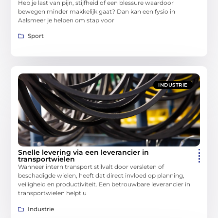
Heb je last van pijn, stijfheid of een blessure waardoor
bewegen minder makkelijk gaat? Dan kan een fysio in
Aalsmeer je helpen om stap voor
Sport
INDUSTRIE
Snelle levering via een leverancier in
transportwielen
Wanneer intern transport stilvalt door versleten of
beschadigde wielen, heeft dat direct invloed op planning,
veiligheid en productiviteit. Een betrouwbare leverancier in
transportwielen helpt u
Industrie