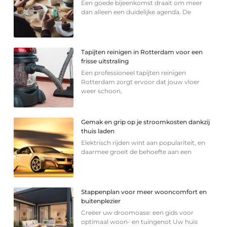
Een goede bijeenkomst draait om meer
dan alleen een duidelijke agenda. De
Tapijten reinigen in Rotterdam voor een
frisse uitstraling
Een professioneel tapijten reinigen
Rotterdam zorgt ervoor dat jouw vloer
weer schoon,
Gemak en grip op je stroomkosten dankzij
thuis laden
Elektrisch rijden wint aan populariteit, en
daarmee groeit de behoefte aan een
Stappenplan voor meer wooncomfort en
buitenplezier
Creëer uw droomoase: een gids voor
optimaal woon- en tuingenot Uw huis