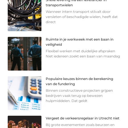
transportwielen
Wanneer intern transport stilvalt door
versleten of beschadigde wielen, heeft dat
direct
Ruimte in je werkweek met een baan in
veiligheid
Flexibel werken met duidelijke afspraken
Niet iedereen zoekt een baan van maandag
Populaire keuzes binnen de berekening
van de fundering
Binnen constructieve projecten grijpen
bedrijven vaak terug op bewezen
hulpmiddelen. Dat geldt
Vergeet de verkeersregelaar in Utrecht niet
Bij grote evenementen zoals beurzen en