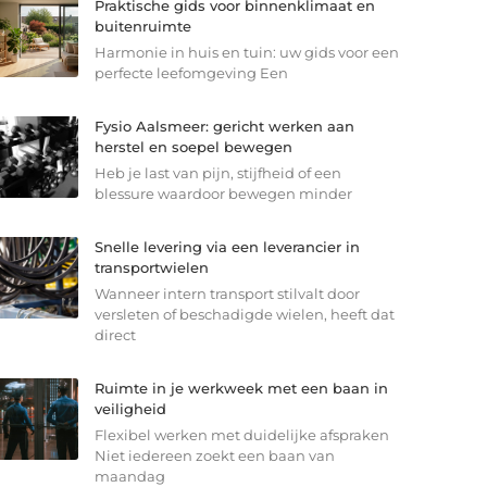
Praktische gids voor binnenklimaat en
buitenruimte
Harmonie in huis en tuin: uw gids voor een
perfecte leefomgeving Een
Fysio Aalsmeer: gericht werken aan
herstel en soepel bewegen
Heb je last van pijn, stijfheid of een
blessure waardoor bewegen minder
Snelle levering via een leverancier in
transportwielen
Wanneer intern transport stilvalt door
versleten of beschadigde wielen, heeft dat
direct
Ruimte in je werkweek met een baan in
veiligheid
Flexibel werken met duidelijke afspraken
Niet iedereen zoekt een baan van
maandag