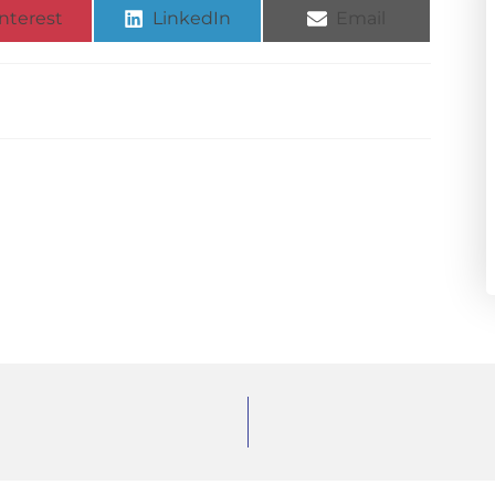
nterest
LinkedIn
Email