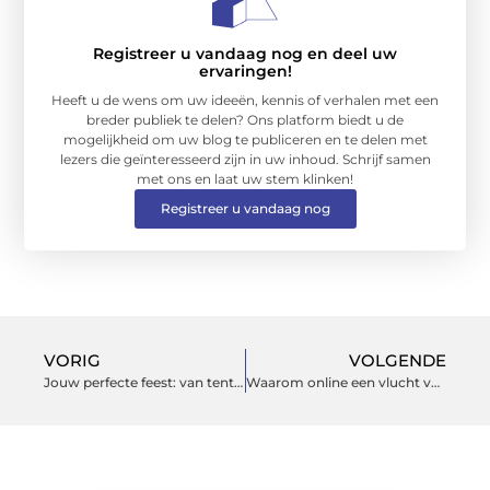
Registreer u vandaag nog en deel uw
ervaringen!
Heeft u de wens om uw ideeën, kennis of verhalen met een
breder publiek te delen? Ons platform biedt u de
mogelijkheid om uw blog te publiceren en te delen met
lezers die geïnteresseerd zijn in uw inhoud. Schrijf samen
met ons en laat uw stem klinken!
Registreer u vandaag nog
VORIG
VOLGENDE
Jouw perfecte feest: van tent tot tafeldecoratie
Waarom online een vlucht volgen steeds belangrijker wordt voor moderne reizigers