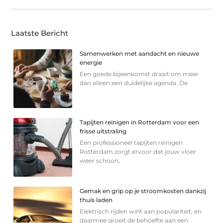
Laatste Bericht
Samenwerken met aandacht en nieuwe
energie
Een goede bijeenkomst draait om meer
dan alleen een duidelijke agenda. De
Tapijten reinigen in Rotterdam voor een
frisse uitstraling
Een professioneel tapijten reinigen
Rotterdam zorgt ervoor dat jouw vloer
weer schoon,
Gemak en grip op je stroomkosten dankzij
thuis laden
Elektrisch rijden wint aan populariteit, en
daarmee groeit de behoefte aan een