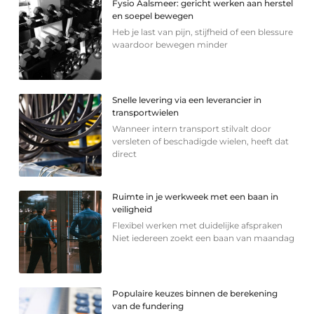
Fysio Aalsmeer: gericht werken aan herstel
en soepel bewegen
Heb je last van pijn, stijfheid of een blessure
waardoor bewegen minder
Snelle levering via een leverancier in
transportwielen
Wanneer intern transport stilvalt door
versleten of beschadigde wielen, heeft dat
direct
Ruimte in je werkweek met een baan in
veiligheid
Flexibel werken met duidelijke afspraken
Niet iedereen zoekt een baan van maandag
Populaire keuzes binnen de berekening
van de fundering