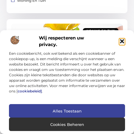
Woning En Tuin
WONING EN TUIN
Wij respecteren uw
privacy.
Een cookiebericht, ook wel bekend als een cookiebanner of
cookiepop-up, is een melding die verschijnt wanneer u een
website bezoekt. Dit bericht informeert u over het gebruik van
cookies en vraagt om uw toestemming voor het plaatsen ervan.
Gids & checklist voor onderhoud, styling en
Cookies zijn kleine tekstbestanden die door websites op uw
groen
apparaat worden geplaatst om informatie te verzamelen over
In deze gids leer je hoe je je huis en tuin praktisch onderhoudt,
uw online activiteiten. Voor meer informatie verwijzen we je naar
slim stylet en duurzaam vergroent—zonder ingewikkeld
ons [
cookiebeleid]
.
gedoe. We combineren een helder stappenplan
Woning En Tuin
Alles Toestaan
Cookies Beheren
WONING EN TUIN