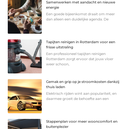
Samenwerken met aandacht en nieuwe
energie
Een goede bijeenkomst draait om meer
dan alleen een duidelijke agenda. De
Tapijten reinigen in Rotterdam voor een
frisse uitstraling
Een professioneel tapijten reinigen
Rotterdam zorgt ervoor dat jouw vloer
weer schoon,
Gemak en grip op je stroomkosten dankzij
thuis laden
Elektrisch rijden wint aan populariteit, en
daarmee groeit de behoefte aan een
Stappenplan voor meer wooncomfort en
buitenplezier