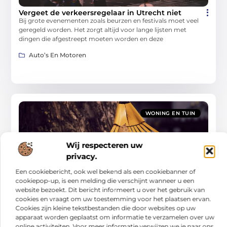
Vergeet de verkeersregelaar in Utrecht niet
Bij grote evenementen zoals beurzen en festivals moet veel
geregeld worden. Het zorgt altijd voor lange lijsten met
dingen die afgestreept moeten worden en deze
Auto’s En Motoren
WONING EN TUIN
Wij respecteren uw
privacy.
Een cookiebericht, ook wel bekend als een cookiebanner of
cookiepop-up, is een melding die verschijnt wanneer u een
Gids voor probleemloos wonen: van
website bezoekt. Dit bericht informeert u over het gebruik van
schoonmaak tot tuinwerk
Een huis dat soepel draait, voelt rustiger aan en kost minder
cookies en vraagt om uw toestemming voor het plaatsen ervan.
tijd om bij te houden. In deze gids leer je hoe je met simpele
Cookies zijn kleine tekstbestanden die door websites op uw
apparaat worden geplaatst om informatie te verzamelen over uw
Woning En Tuin
online activiteiten. Voor meer informatie verwijzen we je naar ons