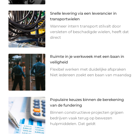
Snelle levering via een leverancier in
transportwielen
Wanneer intern transport stilvalt door
versleten of beschadigde wielen, heeft dat
direct
Ruimte in je werkweek met een baan in
veiligheid
Flexibel werken met duidelijke afspraken
Niet iedereen zoekt een baan van maandag
Populaire keuzes binnen de berekening
van de fundering
Binnen constructieve projecten grijpen
bedrijven vaak terug op bewezen
hulpmiddelen. Dat geldt