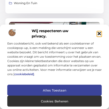
Woning En Tuin
WONING EN TUIN
Wij respecteren uw
privacy.
Een cookiebericht, ook wel bekend als een cookiebanner of
cookiepop-up, is een melding die verschijnt wanneer u een
website bezoekt. Dit bericht informeert u over het gebruik van
cookies en vraagt om uw toestemming voor het plaatsen ervan.
Cookies zijn kleine tekstbestanden die door websites op uw
Doelgerichte gids voor schoon, veilig en
comfortabel wonen
apparaat worden geplaatst om informatie te verzamelen over
In deze gids leer je hoe je stap voor stap een huis en tuin
uw online activiteiten. Voor meer informatie verwijzen we je naar
creëert die schoon, veilig en comfortabel aanvoelen—zonder
ons [
cookiebeleid]
.
te vervallen in snelle
Woning En Tuin
Alles Toestaan
Cookies Beheren