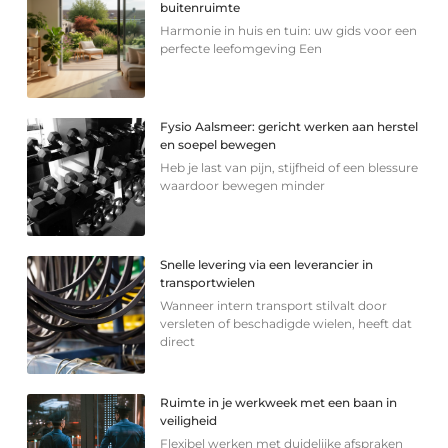
buitenruimte
Harmonie in huis en tuin: uw gids voor een
perfecte leefomgeving Een
Fysio Aalsmeer: gericht werken aan herstel
en soepel bewegen
Heb je last van pijn, stijfheid of een blessure
waardoor bewegen minder
Snelle levering via een leverancier in
transportwielen
Wanneer intern transport stilvalt door
versleten of beschadigde wielen, heeft dat
direct
Ruimte in je werkweek met een baan in
veiligheid
Flexibel werken met duidelijke afspraken