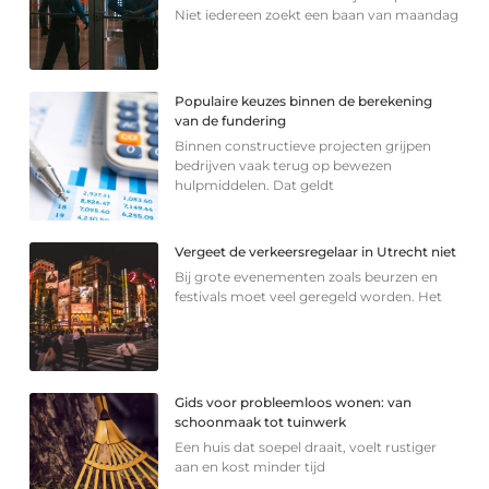
Niet iedereen zoekt een baan van maandag
Populaire keuzes binnen de berekening
van de fundering
Binnen constructieve projecten grijpen
bedrijven vaak terug op bewezen
hulpmiddelen. Dat geldt
Vergeet de verkeersregelaar in Utrecht niet
Bij grote evenementen zoals beurzen en
festivals moet veel geregeld worden. Het
Gids voor probleemloos wonen: van
schoonmaak tot tuinwerk
Een huis dat soepel draait, voelt rustiger
aan en kost minder tijd