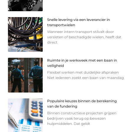
Snelle levering via een leverancier in
transportwielen
Wanneer intern transport stilvalt door
versleten of beschadigde wielen, heeft dat
direct
Ruimte in je werkweek met een baan in
veiligheid
Flexibel werken met duidelijke afspraken
Niet iedereen zoekt een baan van maandag
Populaire keuzes binnen de berekening
van de fundering
Binnen constructieve projecten grijpen
bedrijven vaak terug op bewezen
hulpmiddelen. Dat geldt