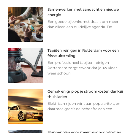
Samenwerken met aandacht en nieuwe
energie
Een goede bijeenkomst draait om meer
dan alleen een duidelijke agenda. De
Tapijten reinigen in Rotterdam voor een
frisse uitstraling
Een professioneel tapijten reinigen
Rotterdam zorgt ervoor dat jouw vloer
weer schoon,
Gemak en grip op je stroomkosten dankzij
thuis laden
Elektrisch rijden wint aan populariteit, en
daarmee groeit de behoefte aan een
Stappenplan voor meer wooncomfort en