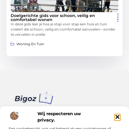
Doelgerichte gids voor schoon, veilig en
comfortabel wonen
In deze gids leer je hoe je stap voor stap een huis en tuin
creëert die schoon, veilig en comfortabel aanvoelen—zonder
te vervallen in snelle
Woning En Tuin
Van klein nieuws tot grote trends – alles op Bigoz.nl.
Lees inspirerende blogs en artikelen over het dagelijks leven,
Wij respecteren uw
actualiteit en meer.
privacy.
Een cookiebericht, ook wel bekend als een cookiebanner of