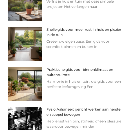
Verfris je huis en tuin met deze simpele
projecten Het verlangen naar
Snelle gids voor meer rust in huis en plezier
in de tuin
Creëer uw eigen oase: Een gids voor
sereniteit binnen en buiten In
Praktische gids voor binnenklimaat en
buitenruimte
Harmonie in huis en tuin: uw gids voor een
perfecte leefomgeving Een
Fysio Aalsmeer: gericht werken aan herstel
en soepel bewegen
Heb je last van pijn, stijfheid of een blessure
waardoor bewegen minder