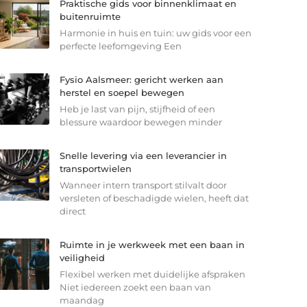
Praktische gids voor binnenklimaat en
buitenruimte
Harmonie in huis en tuin: uw gids voor een
perfecte leefomgeving Een
Fysio Aalsmeer: gericht werken aan
herstel en soepel bewegen
Heb je last van pijn, stijfheid of een
blessure waardoor bewegen minder
Snelle levering via een leverancier in
transportwielen
Wanneer intern transport stilvalt door
versleten of beschadigde wielen, heeft dat
direct
Ruimte in je werkweek met een baan in
veiligheid
Flexibel werken met duidelijke afspraken
Niet iedereen zoekt een baan van
maandag