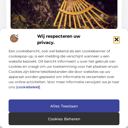
Gids voor probleemloos wonen: van
Wij respecteren uw
schoonmaak tot tuinwerk
Een huis dat soepel draait, voelt rustiger aan en kost minder
privacy.
tijd om bij te houden. In deze gids leer je hoe je met simpele
Een cookiebericht, ook wel bekend als een cookiebanner of
Woning En Tuin
cookiepop-up, is een melding die verschijnt wanneer u een
website bezoekt. Dit bericht informeert u over het gebruik van
cookies en vraagt om uw toestemming voor het plaatsen ervan.
Cookies zijn kleine tekstbestanden die door websites op uw
apparaat worden geplaatst om informatie te verzamelen over
uw online activiteiten. Voor meer informatie verwijzen we je naar
ons [
cookiebeleid]
.
WONING EN TUIN
Alles Toestaan
Cookies Beheren