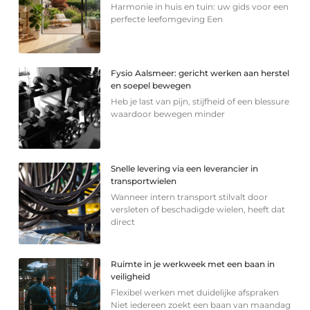
Harmonie in huis en tuin: uw gids voor een
perfecte leefomgeving Een
Fysio Aalsmeer: gericht werken aan herstel
en soepel bewegen
Heb je last van pijn, stijfheid of een blessure
waardoor bewegen minder
Snelle levering via een leverancier in
transportwielen
Wanneer intern transport stilvalt door
versleten of beschadigde wielen, heeft dat
direct
Ruimte in je werkweek met een baan in
veiligheid
Flexibel werken met duidelijke afspraken
Niet iedereen zoekt een baan van maandag