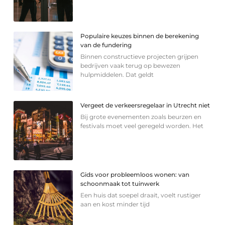
Populaire keuzes binnen de berekening
van de fundering
Binnen constructieve projecten grijpen
bedrijven vaak terug op bewezen
hulpmiddelen. Dat geldt
Vergeet de verkeersregelaar in Utrecht niet
Bij grote evenementen zoals beurzen en
festivals moet veel geregeld worden. Het
Gids voor probleemloos wonen: van
schoonmaak tot tuinwerk
Een huis dat soepel draait, voelt rustiger
aan en kost minder tijd