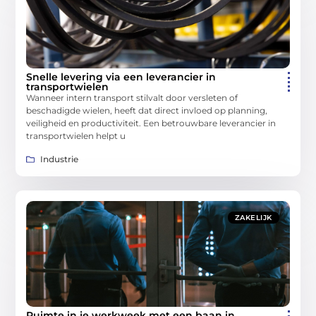
Snelle levering via een leverancier in
transportwielen
Wanneer intern transport stilvalt door versleten of
beschadigde wielen, heeft dat direct invloed op planning,
veiligheid en productiviteit. Een betrouwbare leverancier in
transportwielen helpt u
Industrie
ZAKELIJK
Ruimte in je werkweek met een baan in