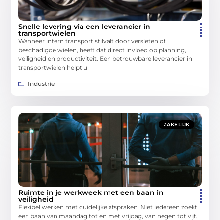
Snelle levering via een leverancier in
transportwielen
Wanneer intern transport stilvalt door versleten of
beschadigde wielen, heeft dat direct invloed op planning,
veiligheid en productiviteit. Een betrouwbare leverancier in
transportwielen helpt u
Industrie
ZAKELIJK
Ruimte in je werkweek met een baan in
veiligheid
Flexibel werken met duidelijke afspraken Niet iedereen zoekt
een baan van maandag tot en met vrijdag, van negen tot vijf.