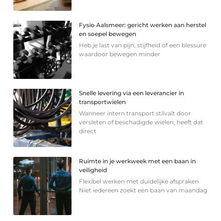
Fysio Aalsmeer: gericht werken aan herstel
en soepel bewegen
Heb je last van pijn, stijfheid of een blessure
waardoor bewegen minder
Snelle levering via een leverancier in
transportwielen
Wanneer intern transport stilvalt door
versleten of beschadigde wielen, heeft dat
direct
Ruimte in je werkweek met een baan in
veiligheid
Flexibel werken met duidelijke afspraken
Niet iedereen zoekt een baan van maandag