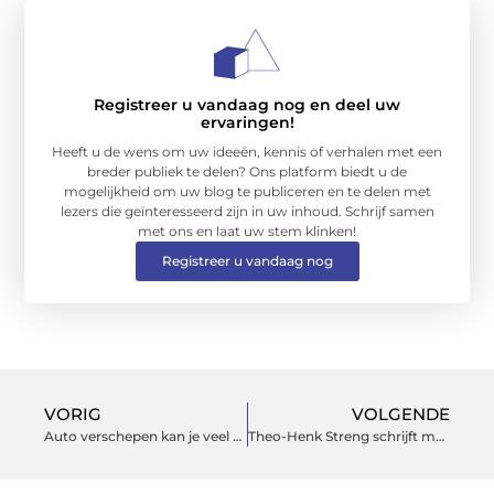
Registreer u vandaag nog en deel uw
ervaringen!
Heeft u de wens om uw ideeën, kennis of verhalen met een
breder publiek te delen? Ons platform biedt u de
mogelijkheid om uw blog te publiceren en te delen met
lezers die geïnteresseerd zijn in uw inhoud. Schrijf samen
met ons en laat uw stem klinken!
Registreer u vandaag nog
VORIG
VOLGENDE
Auto verschepen kan je veel of weinig kosten
Theo-Henk Streng schrijft met Zwijgen is beter Italiaanse maffiaroman voor kinderen