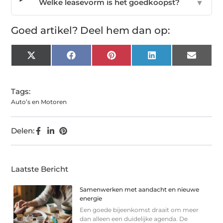
Welke leasevorm is het goedkoopst?
▼
Goed artikel? Deel hem dan op:
X
Facebook
Pinterest
LinkedIn
Email
(Twitter)
Tags:
Auto’s en Motoren
Delen:
Laatste Bericht
Samenwerken met aandacht en nieuwe
energie
Een goede bijeenkomst draait om meer
dan alleen een duidelijke agenda. De