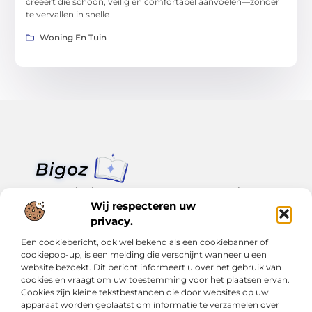
creëert die schoon, veilig en comfortabel aanvoelen—zonder
te vervallen in snelle
Woning En Tuin
Van klein nieuws tot grote trends – alles op Bigoz.nl.
Lees inspirerende blogs en artikelen over het dagelijks leven,
Wij respecteren uw
actualiteit en meer.
privacy.
Een cookiebericht, ook wel bekend als een cookiebanner of
Bericht categorie
cookiepop-up, is een melding die verschijnt wanneer u een
website bezoekt. Dit bericht informeert u over het gebruik van
cookies en vraagt om uw toestemming voor het plaatsen ervan.
Cookies zijn kleine tekstbestanden die door websites op uw
Onze informatie
apparaat worden geplaatst om informatie te verzamelen over