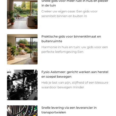
Snelle gids voor meer rust in huis en plezier
in de tuin
Creëer uw eigen oase: Een gids voor
sereniteit binnen en buiten In
Praktische gids voor binnenklimaat en
buitenruimte
Harmonie in huis en tuin: uw gids voor een
perfecte leefomgeving Een
Fysio Aalsmeer: gericht werken aan herstel
en soepel bewegen
Heb je last van pijn, stijfheid of een blessure
waardoor bewegen minder
Snelle levering via een leverancier in
transportwielen