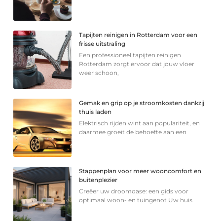
Tapijten reinigen in Rotterdam voor een
frisse uitstraling
Een professioneel tapijten reinigen
Rotterdam zorgt ervoor dat jouw vloer
weer schoon,
Gemak en grip op je stroomkosten dankzij
thuis laden
Elektrisch rijden wint aan populariteit, en
daarmee groeit de behoefte aan een
Stappenplan voor meer wooncomfort en
buitenplezier
Creëer uw droomoase: een gids voor
optimaal woon- en tuingenot Uw huis