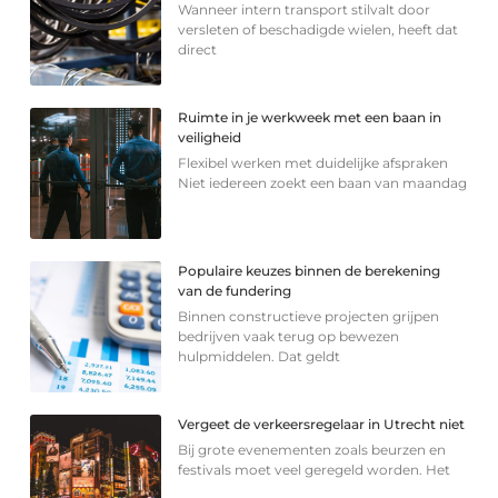
Wanneer intern transport stilvalt door
versleten of beschadigde wielen, heeft dat
direct
Ruimte in je werkweek met een baan in
veiligheid
Flexibel werken met duidelijke afspraken
Niet iedereen zoekt een baan van maandag
Populaire keuzes binnen de berekening
van de fundering
Binnen constructieve projecten grijpen
bedrijven vaak terug op bewezen
hulpmiddelen. Dat geldt
Vergeet de verkeersregelaar in Utrecht niet
Bij grote evenementen zoals beurzen en
festivals moet veel geregeld worden. Het