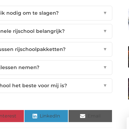
 ik nodig om te slagen?
▼
ele rijschool belangrijk?
▼
tussen rijschoolpakketten?
▼
ijlessen nemen?
▼
hool het beste voor mij is?
▼
nterest
LinkedIn
Email