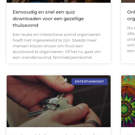
Eenvoudig en snel een quiz
Onl
downloaden voor een gezellige
org
thuisavond
Nu 
afs
Een leuke en interactieve avond organiseren
ond
hoeft niet ingewikkeld te zijn. Steeds meer
onl
mensen kiezen ervoor om thuis een
een
quizavond te organiseren. Of het nu gaat om
een vriendenavond, familiebijeenkomst
ENTERTAINMENT