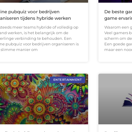
ine pubquiz voor bedrijven
De beste ga
aniseren tijdens hybride werken
game ervari
steeds meer teams hybride of volledig op
Waarom een go
tand werken, is het belangrijk om de
Veel gamers b
erlinge verbinding te behouden. Een
scherm om de 
ine pubquiz voor bedrijven organiseren is
Een goede gam
 slimme manier om
maar een noo
ENTERTAINMENT