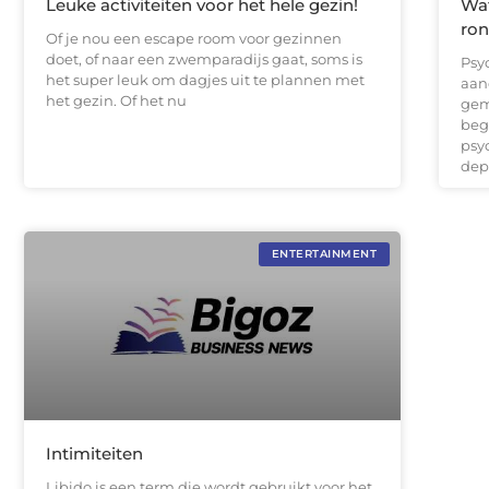
Leuke activiteiten voor het hele gezin!
Wat
ron
Of je nou een escape room voor gezinnen
doet, of naar een zwemparadijs gaat, soms is
Psy
het super leuk om dagjes uit te plannen met
aan
het gezin. Of het nu
gem
beg
psy
dep
ENTERTAINMENT
Intimiteiten
Libido is een term die wordt gebruikt voor het