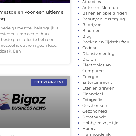
Attracties
Auto’s en Motoren
mestoelen voor een ultieme
Banen en opleidingen
ng
Beauty en verzorging
Bedrijven
ede gamestoel belangrijk is
Bloemen
esteden uren achter hun
Blog
beste prestaties te behalen.
Boeken en Tijdschriften
estoel is daarom geen luxe,
Cadeau
dzaak. Een
Dienstverlening
Dieren
Electronica en
Computers
Energie
Entertainment
ENTERTAINMENT
Eten en drinken
Financieel
Fotografie
Geschenken
Gezondheid
Groothandel
Hobby en vrije tijd
Horeca
Huishoudelijk