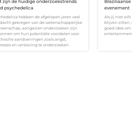
 zijn de huidige onderzoekstrends
Braziliaans
d psychedelica
evenement
chedelica hebben de afgelopen jaren veel
Als jij niet wi
dacht gekregen van de wetenschappelijke
blijven zitten
eenschap, aangezien onderzoeken zijn
goed idee om 
onnen om hun potentiële voordelen voor
entertainment
chische aandoeningen zoals angst,
ressie en verslaving te onderzoeken.