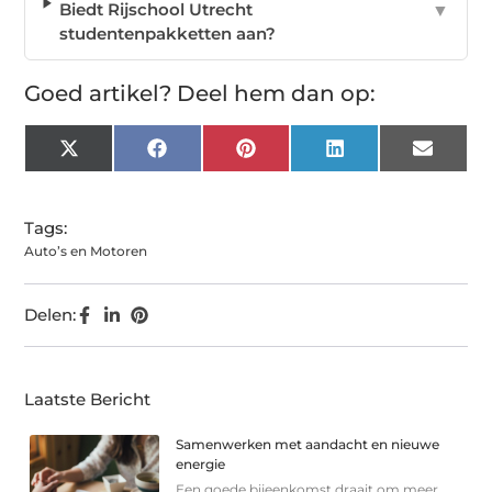
Biedt Rijschool Utrecht
▼
studentenpakketten aan?
Goed artikel? Deel hem dan op:
X
Facebook
Pinterest
LinkedIn
Email
(Twitter)
Tags:
Auto’s en Motoren
Delen:
Laatste Bericht
Samenwerken met aandacht en nieuwe
energie
Een goede bijeenkomst draait om meer