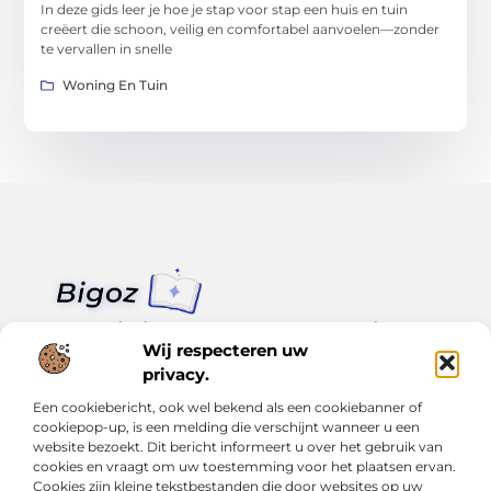
In deze gids leer je hoe je stap voor stap een huis en tuin
creëert die schoon, veilig en comfortabel aanvoelen—zonder
te vervallen in snelle
Woning En Tuin
Van klein nieuws tot grote trends – alles op Bigoz.nl.
Lees inspirerende blogs en artikelen over het dagelijks leven,
Wij respecteren uw
actualiteit en meer.
privacy.
Een cookiebericht, ook wel bekend als een cookiebanner of
Bericht categorie
cookiepop-up, is een melding die verschijnt wanneer u een
website bezoekt. Dit bericht informeert u over het gebruik van
cookies en vraagt om uw toestemming voor het plaatsen ervan.
Cookies zijn kleine tekstbestanden die door websites op uw