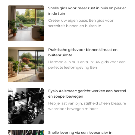
Snelle gids voor meer rust in huis en plezier
in de tuin
Creëer uw eigen oase: Een gids voor
sereniteit binnen en buiten In
Praktische gids voor binnenklimaat en
buitenruimte
Harmonie in huis en tuin: uw gids voor een
perfecte leefomgeving Een
Fysio Aalsmeer: gericht werken aan herstel
en soepel bewegen
Heb je last van pijn, stijfheid of een blessure
waardoor bewegen minder
Snelle levering via een leverancier in