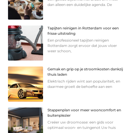
dan alleen een duidelijke agenda. De
Tapijten reinigen in Rotterdam voor een
frisse uitstraling
Een professioneel tapijten reinigen
Rotterdam zorgt ervoor dat jouw vloer
weer schoon,
Gemak en grip op je stroomkosten dankzij
thuis laden
Elektrisch rijden wint aan populariteit, en
daarmee groeit de behoefte aan een
Stappenplan voor meer wooncomfort en
buitenplezier
Creëer uw droomoase: een gids voor
optimaal woon- en tuingenot Uw huis