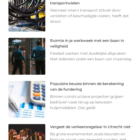
transportwielen
Wanneer intern transport stilvalt door
versleten of beschadigde wielen, heeft dat
direct
Ruimte in je werkweek met een baan in
veiligheid
Flexibel werken met duidelijke afspraken
Niet iedereen zoekt een baan van maandag
Populaire keuzes binnen de berekening
van de fundering
Binnen constructieve projecten grijpen
bedrijven vaak terug op bewezen
hulpmiddelen. Dat geldt
Vergeet de verkeersregelaar in Utrecht niet
Bij grote evenementen zoals beurzen en
festivals moet veel geregeld worden. Het