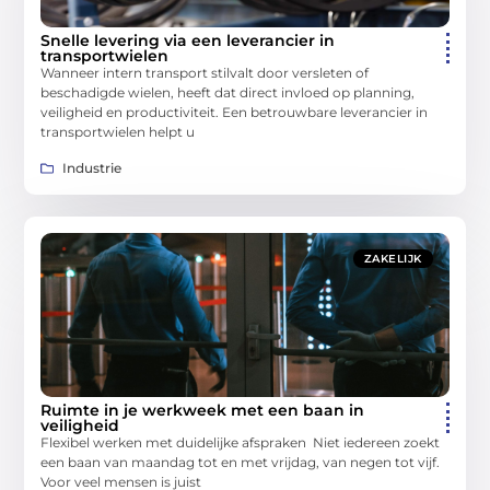
Snelle levering via een leverancier in
transportwielen
Wanneer intern transport stilvalt door versleten of
beschadigde wielen, heeft dat direct invloed op planning,
veiligheid en productiviteit. Een betrouwbare leverancier in
transportwielen helpt u
Industrie
ZAKELIJK
Ruimte in je werkweek met een baan in
veiligheid
Flexibel werken met duidelijke afspraken Niet iedereen zoekt
een baan van maandag tot en met vrijdag, van negen tot vijf.
Voor veel mensen is juist