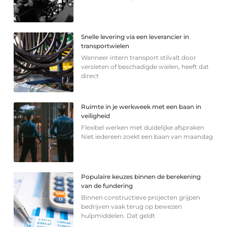
Snelle levering via een leverancier in
transportwielen
Wanneer intern transport stilvalt door
versleten of beschadigde wielen, heeft dat
direct
Ruimte in je werkweek met een baan in
veiligheid
Flexibel werken met duidelijke afspraken
Niet iedereen zoekt een baan van maandag
Populaire keuzes binnen de berekening
van de fundering
Binnen constructieve projecten grijpen
bedrijven vaak terug op bewezen
hulpmiddelen. Dat geldt