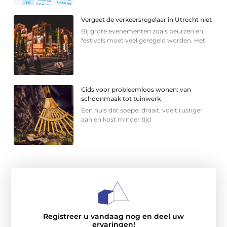
Vergeet de verkeersregelaar in Utrecht niet
Bij grote evenementen zoals beurzen en
festivals moet veel geregeld worden. Het
Gids voor probleemloos wonen: van
schoonmaak tot tuinwerk
Een huis dat soepel draait, voelt rustiger
aan en kost minder tijd
Registreer u vandaag nog en deel uw
ervaringen!