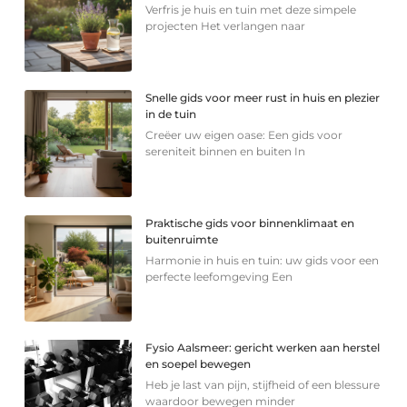
Verfris je huis en tuin met deze simpele
projecten Het verlangen naar
Snelle gids voor meer rust in huis en plezier
in de tuin
Creëer uw eigen oase: Een gids voor
sereniteit binnen en buiten In
Praktische gids voor binnenklimaat en
buitenruimte
Harmonie in huis en tuin: uw gids voor een
perfecte leefomgeving Een
Fysio Aalsmeer: gericht werken aan herstel
en soepel bewegen
Heb je last van pijn, stijfheid of een blessure
waardoor bewegen minder