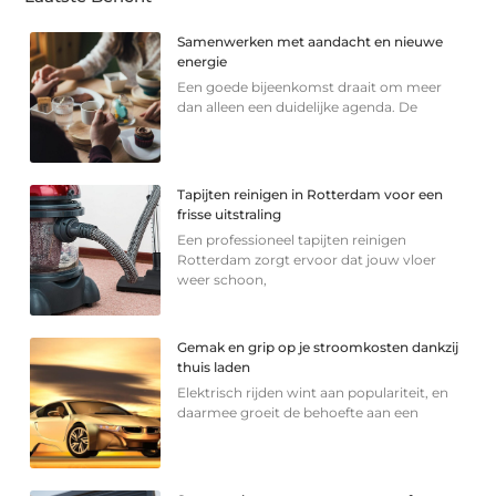
Samenwerken met aandacht en nieuwe
energie
Een goede bijeenkomst draait om meer
dan alleen een duidelijke agenda. De
Tapijten reinigen in Rotterdam voor een
frisse uitstraling
Een professioneel tapijten reinigen
Rotterdam zorgt ervoor dat jouw vloer
weer schoon,
Gemak en grip op je stroomkosten dankzij
thuis laden
Elektrisch rijden wint aan populariteit, en
daarmee groeit de behoefte aan een