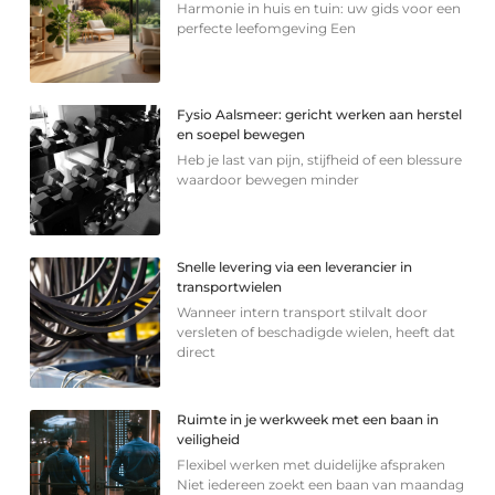
Harmonie in huis en tuin: uw gids voor een
perfecte leefomgeving Een
Fysio Aalsmeer: gericht werken aan herstel
en soepel bewegen
Heb je last van pijn, stijfheid of een blessure
waardoor bewegen minder
Snelle levering via een leverancier in
transportwielen
Wanneer intern transport stilvalt door
versleten of beschadigde wielen, heeft dat
direct
Ruimte in je werkweek met een baan in
veiligheid
Flexibel werken met duidelijke afspraken
Niet iedereen zoekt een baan van maandag