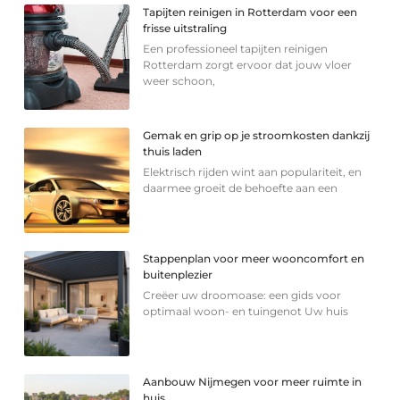
Tapijten reinigen in Rotterdam voor een
frisse uitstraling
Een professioneel tapijten reinigen
Rotterdam zorgt ervoor dat jouw vloer
weer schoon,
Gemak en grip op je stroomkosten dankzij
thuis laden
Elektrisch rijden wint aan populariteit, en
daarmee groeit de behoefte aan een
Stappenplan voor meer wooncomfort en
buitenplezier
Creëer uw droomoase: een gids voor
optimaal woon- en tuingenot Uw huis
Aanbouw Nijmegen voor meer ruimte in
huis