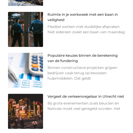
Ruimte in je werkweek met een baan in
veiligheid
Flexibel werken met duidelijke afspraken
Niet iedereen zoekt een baan van maandag
Populaire keuzes binnen de berekening
van de fundering
Binnen constructieve projecten grijpen
bedrijven vaak terug op bewezen
hulpmiddelen. Dat geldt
Vergeet de verkeersregelaar in Utrecht niet
Bij grote evenementen zoals beurzen en
festivals moet veel geregeld worden. Het