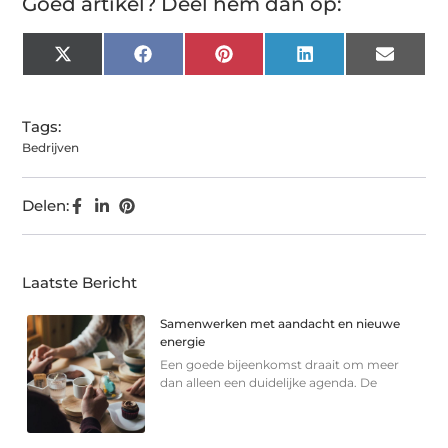
Goed artikel? Deel hem dan op:
X
Facebook
Pinterest
LinkedIn
Email
(Twitter)
Tags:
Bedrijven
Delen:
Laatste Bericht
Samenwerken met aandacht en nieuwe
energie
Een goede bijeenkomst draait om meer
dan alleen een duidelijke agenda. De