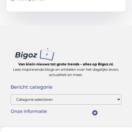
Van klein nieuws tot grote trends – alles op Bigoz.nl.
Lees inspirerende blogs en artikelen over het dagelijks leven,
actualiteit en meer.
Bericht categorie
Onze informatie
Slimmer groeien met SEO: Wat je moet weten over backlinks kopen
Van hobby tot inkomen: Hoe je écht geld kunt verdienen met je website