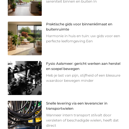
sereniteit binnen en buiten In
Praktische gids voor binnenklimaat en
buitenruimte
Harmonie in huis en tuin: uw gids voor een
perfecte leefomgeving Een
Fysio Aalsmeer: gericht werken aan herstel
en soepel bewegen
Heb je last van pijn, stijfheid of een blessure
waardoor bewegen minder
Snelle levering via een leverancier in
transportwielen
Wanneer intern transport stilvalt door
versleten of beschadigde wielen, heeft dat
direct