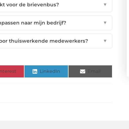
ikt voor de brievenbus?
▼
passen naar mijn bedrijf?
▼
 voor thuiswerkende medewerkers?
▼
nterest
LinkedIn
Email