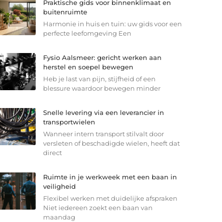
Praktische gids voor binnenklimaat en
buitenruimte
Harmonie in huis en tuin: uw gids voor een
perfecte leefomgeving Een
Fysio Aalsmeer: gericht werken aan
herstel en soepel bewegen
Heb je last van pijn, stijfheid of een
blessure waardoor bewegen minder
Snelle levering via een leverancier in
transportwielen
Wanneer intern transport stilvalt door
versleten of beschadigde wielen, heeft dat
direct
Ruimte in je werkweek met een baan in
veiligheid
Flexibel werken met duidelijke afspraken
Niet iedereen zoekt een baan van
maandag