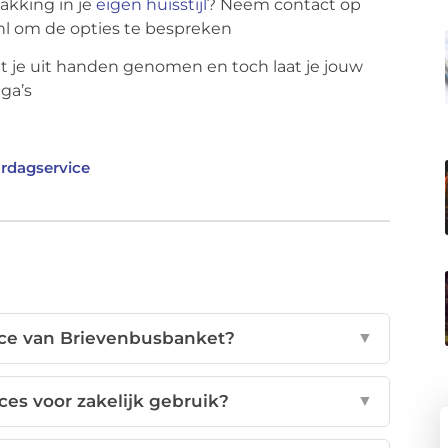
akking in je
eigen huisstijl
? Neem contact op
nl om de opties te bespreken
rdt je uit handen genomen en toch
laat je jouw
ga’s
ardagservice
ice van Brievenbusbanket?
▼
es voor zakelijk gebruik?
▼