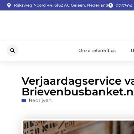
Rijksweg Noord 44, 6162 AC Geleen, Nederland
07:37:05
Onze referenties
U
Verjaardagservice v
Brievenbusbanket.n
Bedrijven