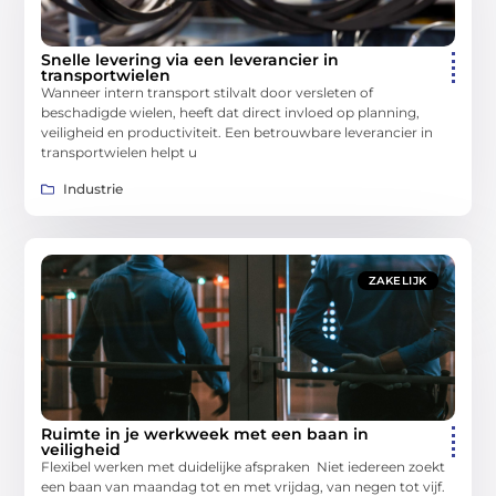
Snelle levering via een leverancier in
transportwielen
Wanneer intern transport stilvalt door versleten of
beschadigde wielen, heeft dat direct invloed op planning,
veiligheid en productiviteit. Een betrouwbare leverancier in
transportwielen helpt u
Industrie
ZAKELIJK
Ruimte in je werkweek met een baan in
veiligheid
Flexibel werken met duidelijke afspraken Niet iedereen zoekt
een baan van maandag tot en met vrijdag, van negen tot vijf.