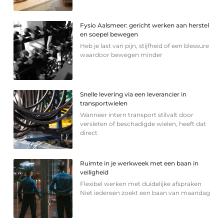
Fysio Aalsmeer: gericht werken aan herstel
en soepel bewegen
Heb je last van pijn, stijfheid of een blessure
waardoor bewegen minder
Snelle levering via een leverancier in
transportwielen
Wanneer intern transport stilvalt door
versleten of beschadigde wielen, heeft dat
direct
Ruimte in je werkweek met een baan in
veiligheid
Flexibel werken met duidelijke afspraken
Niet iedereen zoekt een baan van maandag