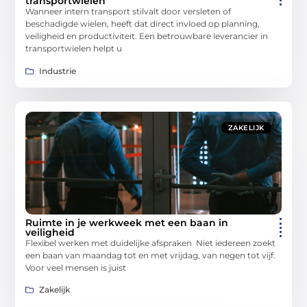
transportwielen
Wanneer intern transport stilvalt door versleten of
beschadigde wielen, heeft dat direct invloed op planning,
veiligheid en productiviteit. Een betrouwbare leverancier in
transportwielen helpt u
Industrie
ZAKELIJK
Ruimte in je werkweek met een baan in
veiligheid
Flexibel werken met duidelijke afspraken Niet iedereen zoekt
een baan van maandag tot en met vrijdag, van negen tot vijf.
Voor veel mensen is juist
Zakelijk