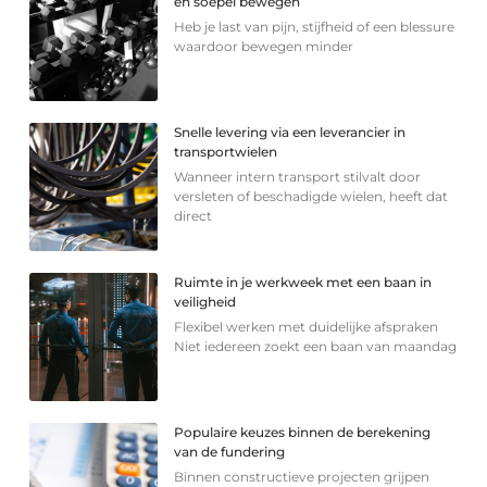
en soepel bewegen
Heb je last van pijn, stijfheid of een blessure
waardoor bewegen minder
Snelle levering via een leverancier in
transportwielen
Wanneer intern transport stilvalt door
versleten of beschadigde wielen, heeft dat
direct
Ruimte in je werkweek met een baan in
veiligheid
Flexibel werken met duidelijke afspraken
Niet iedereen zoekt een baan van maandag
Populaire keuzes binnen de berekening
van de fundering
Binnen constructieve projecten grijpen