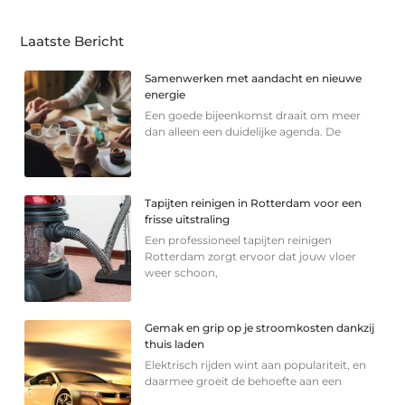
Laatste Bericht
Samenwerken met aandacht en nieuwe
energie
Een goede bijeenkomst draait om meer
dan alleen een duidelijke agenda. De
Tapijten reinigen in Rotterdam voor een
frisse uitstraling
Een professioneel tapijten reinigen
Rotterdam zorgt ervoor dat jouw vloer
weer schoon,
Gemak en grip op je stroomkosten dankzij
thuis laden
Elektrisch rijden wint aan populariteit, en
daarmee groeit de behoefte aan een