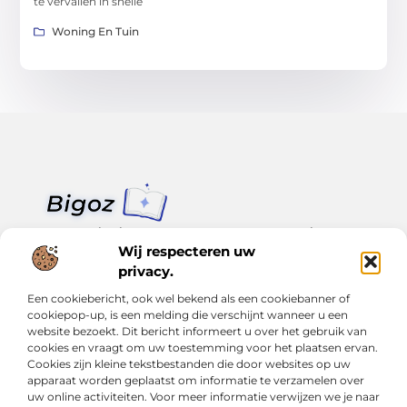
te vervallen in snelle
Woning En Tuin
Van klein nieuws tot grote trends – alles op Bigoz.nl.
Lees inspirerende blogs en artikelen over het dagelijks leven,
Wij respecteren uw
actualiteit en meer.
privacy.
Een cookiebericht, ook wel bekend als een cookiebanner of
Bericht categorie
cookiepop-up, is een melding die verschijnt wanneer u een
website bezoekt. Dit bericht informeert u over het gebruik van
cookies en vraagt om uw toestemming voor het plaatsen ervan.
Cookies zijn kleine tekstbestanden die door websites op uw
Onze informatie
apparaat worden geplaatst om informatie te verzamelen over
uw online activiteiten. Voor meer informatie verwijzen we je naar
Slimmer groeien met SEO: Wat je moet weten over backlinks kopen
Van hobby tot inkomen: Hoe je écht geld kunt verdienen met je website