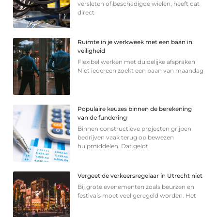
versleten of beschadigde wielen, heeft dat
direct
Ruimte in je werkweek met een baan in
veiligheid
Flexibel werken met duidelijke afspraken
Niet iedereen zoekt een baan van maandag
Populaire keuzes binnen de berekening
van de fundering
Binnen constructieve projecten grijpen
bedrijven vaak terug op bewezen
hulpmiddelen. Dat geldt
Vergeet de verkeersregelaar in Utrecht niet
Bij grote evenementen zoals beurzen en
festivals moet veel geregeld worden. Het