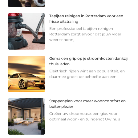
Tapijten reinigen in Rotterdam voor een
frisse uitstraling
Een professioneel tapijten reinigen
Rotterdam zorgt ervoor dat jouw vloer
weer schoon,
Gemak en grip op je stroomkosten dankzij
thuis laden
Elektrisch rijden wint aan populariteit, en
daarmee groeit de behoefte aan een
Stappenplan voor meer wooncomfort en
buitenplezier
Creëer uw droomoase: een gids voor
optimaal woon- en tuingenot Uw huis