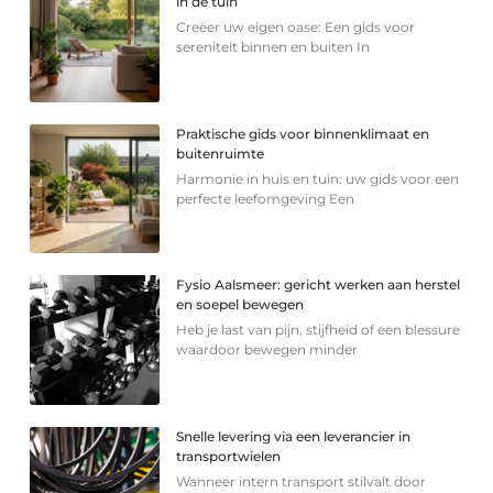
in de tuin
Creëer uw eigen oase: Een gids voor
sereniteit binnen en buiten In
Praktische gids voor binnenklimaat en
buitenruimte
Harmonie in huis en tuin: uw gids voor een
perfecte leefomgeving Een
Fysio Aalsmeer: gericht werken aan herstel
en soepel bewegen
Heb je last van pijn, stijfheid of een blessure
waardoor bewegen minder
Snelle levering via een leverancier in
transportwielen
Wanneer intern transport stilvalt door