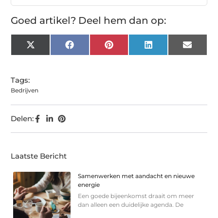
Goed artikel? Deel hem dan op:
X
Facebook
Pinterest
LinkedIn
Email
(Twitter)
Tags:
Bedrijven
Delen:
Laatste Bericht
Samenwerken met aandacht en nieuwe
energie
Een goede bijeenkomst draait om meer
dan alleen een duidelijke agenda. De