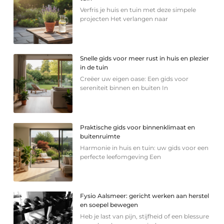
Verfris je huis en tuin met deze simpele
projecten Het verlangen naar
Snelle gids voor meer rust in huis en plezier
in de tuin
Creëer uw eigen oase: Een gids voor
sereniteit binnen en buiten In
Praktische gids voor binnenklimaat en
buitenruimte
Harmonie in huis en tuin: uw gids voor een
perfecte leefomgeving Een
Fysio Aalsmeer: gericht werken aan herstel
en soepel bewegen
Heb je last van pijn, stijfheid of een blessure