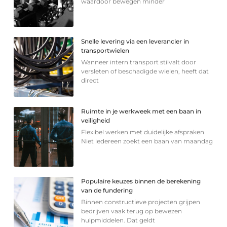
waardoor bewegen minder
Snelle levering via een leverancier in
transportwielen
Wanneer intern transport stilvalt door
versleten of beschadigde wielen, heeft dat
direct
Ruimte in je werkweek met een baan in
veiligheid
Flexibel werken met duidelijke afspraken
Niet iedereen zoekt een baan van maandag
Populaire keuzes binnen de berekening
van de fundering
Binnen constructieve projecten grijpen
bedrijven vaak terug op bewezen
hulpmiddelen. Dat geldt