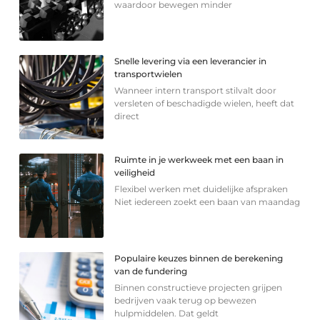
waardoor bewegen minder
Snelle levering via een leverancier in
transportwielen
Wanneer intern transport stilvalt door
versleten of beschadigde wielen, heeft dat
direct
Ruimte in je werkweek met een baan in
veiligheid
Flexibel werken met duidelijke afspraken
Niet iedereen zoekt een baan van maandag
Populaire keuzes binnen de berekening
van de fundering
Binnen constructieve projecten grijpen
bedrijven vaak terug op bewezen
hulpmiddelen. Dat geldt