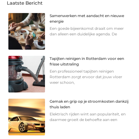
Laatste Bericht
Samenwerken met aandacht en nieuwe
energie
Een goede bijeenkomst draait om meer
dan alleen een duidelijke agenda. De
Tapijten reinigen in Rotterdam voor een
frisse uitstraling
Een professioneel tapijten reinigen
Rotterdam zorgt ervoor dat jouw vloer
weer schoon,
Gemak en grip op je stroomkosten dankzij
thuis laden
Elektrisch rijden wint aan populariteit, en
daarmee groeit de behoefte aan een