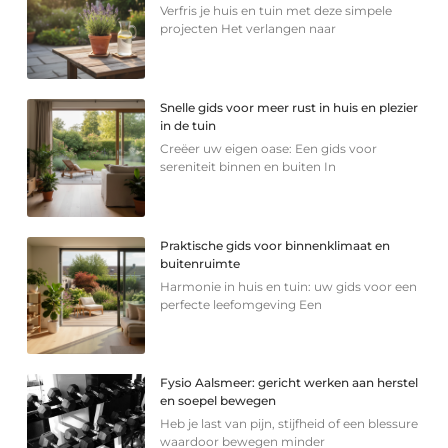
Verfris je huis en tuin met deze simpele
projecten Het verlangen naar
Snelle gids voor meer rust in huis en plezier
in de tuin
Creëer uw eigen oase: Een gids voor
sereniteit binnen en buiten In
Praktische gids voor binnenklimaat en
buitenruimte
Harmonie in huis en tuin: uw gids voor een
perfecte leefomgeving Een
Fysio Aalsmeer: gericht werken aan herstel
en soepel bewegen
Heb je last van pijn, stijfheid of een blessure
waardoor bewegen minder