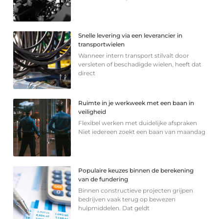
Snelle levering via een leverancier in
transportwielen
Wanneer intern transport stilvalt door
versleten of beschadigde wielen, heeft dat
direct
Ruimte in je werkweek met een baan in
veiligheid
Flexibel werken met duidelijke afspraken
Niet iedereen zoekt een baan van maandag
Populaire keuzes binnen de berekening
van de fundering
Binnen constructieve projecten grijpen
bedrijven vaak terug op bewezen
hulpmiddelen. Dat geldt