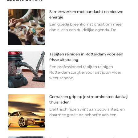
Samenwerken met aandacht en nieuwe
energie
Een goede bijeenkomst draait om meer
dan alleen een duidelijke agenda. De
Tapijten reinigen in Rotterdam voor een
frisse uitstraling
Een professioneel tapijten reinigen
Rotterdam zorgt ervoor dat jouw vloer
weer schoon,
Gemak en grip op je stroomkosten dankzij
thuis laden
Elektrisch rijden wint aan populariteit, en
daarmee groeit de behoefte aan een