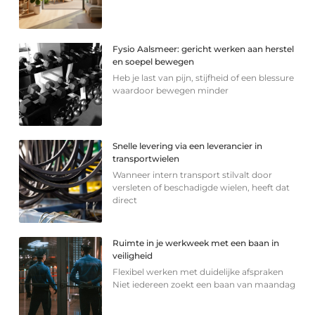
Fysio Aalsmeer: gericht werken aan herstel
en soepel bewegen
Heb je last van pijn, stijfheid of een blessure
waardoor bewegen minder
Snelle levering via een leverancier in
transportwielen
Wanneer intern transport stilvalt door
versleten of beschadigde wielen, heeft dat
direct
Ruimte in je werkweek met een baan in
veiligheid
Flexibel werken met duidelijke afspraken
Niet iedereen zoekt een baan van maandag