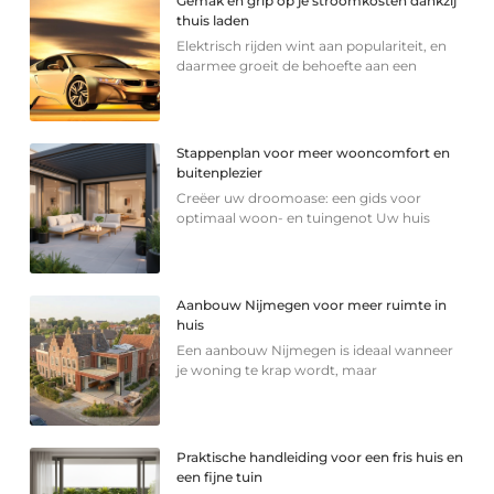
Gemak en grip op je stroomkosten dankzij
thuis laden
Elektrisch rijden wint aan populariteit, en
daarmee groeit de behoefte aan een
Stappenplan voor meer wooncomfort en
buitenplezier
Creëer uw droomoase: een gids voor
optimaal woon- en tuingenot Uw huis
Aanbouw Nijmegen voor meer ruimte in
huis
Een aanbouw Nijmegen is ideaal wanneer
je woning te krap wordt, maar
Praktische handleiding voor een fris huis en
een fijne tuin