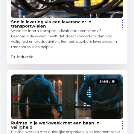
Snelle levering via een leverancier in
transportwielen
Wanneer intern transport stilvalt door versleten of
beschadigde wielen, heeft dat direct invloed op planning,
veiligheid en productiviteit. Een betrouwbare leverancier in
transportwielen helpt u
Industrie
ZAKELIJK
Ruimte in je werkweek met een baan in
veiligheid
Flexibel werken met duidelijke afspraken Niet iedereen zoekt