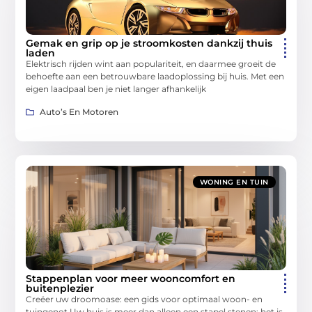
Gemak en grip op je stroomkosten dankzij thuis
laden
Elektrisch rijden wint aan populariteit, en daarmee groeit de
behoefte aan een betrouwbare laadoplossing bij huis. Met een
eigen laadpaal ben je niet langer afhankelijk
Auto’s En Motoren
WONING EN TUIN
Stappenplan voor meer wooncomfort en
buitenplezier
Creëer uw droomoase: een gids voor optimaal woon- en
tuingenot Uw huis is meer dan alleen een stapel stenen; het is