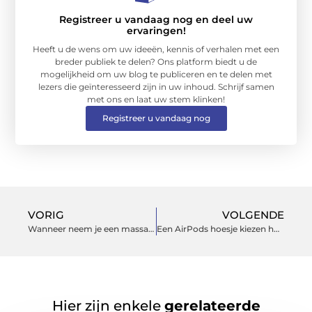
Registreer u vandaag nog en deel uw
ervaringen!
Heeft u de wens om uw ideeën, kennis of verhalen met een
breder publiek te delen? Ons platform biedt u de
mogelijkheid om uw blog te publiceren en te delen met
lezers die geïnteresseerd zijn in uw inhoud. Schrijf samen
met ons en laat uw stem klinken!
Registreer u vandaag nog
VORIG
VOLGENDE
Wanneer neem je een massage en wanneer ga je naar de fysiotherapeut?
Een AirPods hoesje kiezen hoe doe je dat?
Hier zijn enkele
gerelateerde