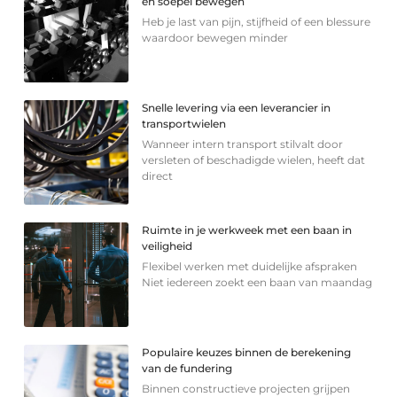
en soepel bewegen
Heb je last van pijn, stijfheid of een blessure
waardoor bewegen minder
Snelle levering via een leverancier in
transportwielen
Wanneer intern transport stilvalt door
versleten of beschadigde wielen, heeft dat
direct
Ruimte in je werkweek met een baan in
veiligheid
Flexibel werken met duidelijke afspraken
Niet iedereen zoekt een baan van maandag
Populaire keuzes binnen de berekening
van de fundering
Binnen constructieve projecten grijpen