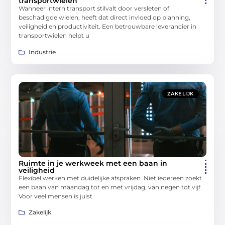
transportwielen
Wanneer intern transport stilvalt door versleten of
beschadigde wielen, heeft dat direct invloed op planning,
veiligheid en productiviteit. Een betrouwbare leverancier in
transportwielen helpt u
Industrie
ZAKELIJK
Ruimte in je werkweek met een baan in
veiligheid
Flexibel werken met duidelijke afspraken Niet iedereen zoekt
een baan van maandag tot en met vrijdag, van negen tot vijf.
Voor veel mensen is juist
Zakelijk