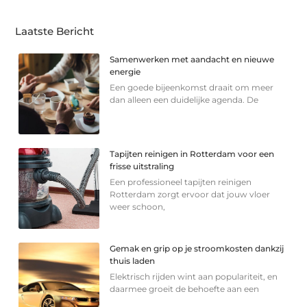
Laatste Bericht
Samenwerken met aandacht en nieuwe
energie
Een goede bijeenkomst draait om meer
dan alleen een duidelijke agenda. De
Tapijten reinigen in Rotterdam voor een
frisse uitstraling
Een professioneel tapijten reinigen
Rotterdam zorgt ervoor dat jouw vloer
weer schoon,
Gemak en grip op je stroomkosten dankzij
thuis laden
Elektrisch rijden wint aan populariteit, en
daarmee groeit de behoefte aan een