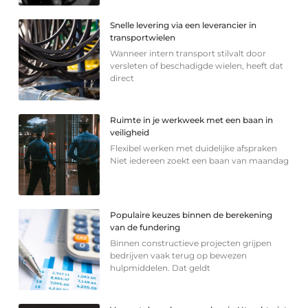
Snelle levering via een leverancier in
transportwielen
Wanneer intern transport stilvalt door
versleten of beschadigde wielen, heeft dat
direct
Ruimte in je werkweek met een baan in
veiligheid
Flexibel werken met duidelijke afspraken
Niet iedereen zoekt een baan van maandag
Populaire keuzes binnen de berekening
van de fundering
Binnen constructieve projecten grijpen
bedrijven vaak terug op bewezen
hulpmiddelen. Dat geldt