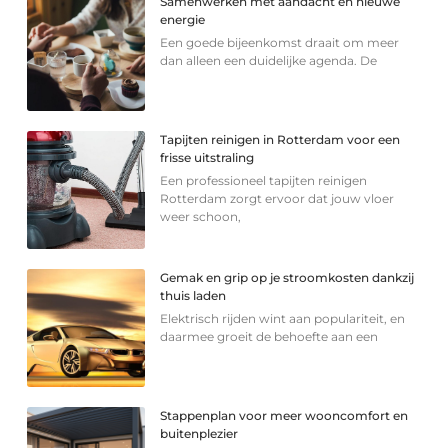
Samenwerken met aandacht en nieuwe
energie
Een goede bijeenkomst draait om meer
dan alleen een duidelijke agenda. De
Tapijten reinigen in Rotterdam voor een
frisse uitstraling
Een professioneel tapijten reinigen
Rotterdam zorgt ervoor dat jouw vloer
weer schoon,
Gemak en grip op je stroomkosten dankzij
thuis laden
Elektrisch rijden wint aan populariteit, en
daarmee groeit de behoefte aan een
Stappenplan voor meer wooncomfort en
buitenplezier