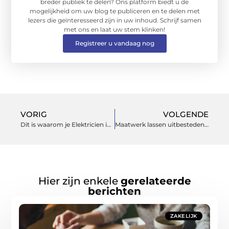
breder publiek te delen? Ons platform biedt u de
mogelijkheid om uw blog te publiceren en te delen met
lezers die geïnteresseerd zijn in uw inhoud. Schrijf samen
met ons en laat uw stem klinken!
Registreer u vandaag nog
VORIG
VOLGENDE
Dit is waarom je Elektricien in de buurt het best in kunt schakelen voor je perilex aansluiting
Maatwerk lassen uitbesteden: wat zijn de voordelen?
Hier zijn enkele
gerelateerde
berichten
ZAKELIJK