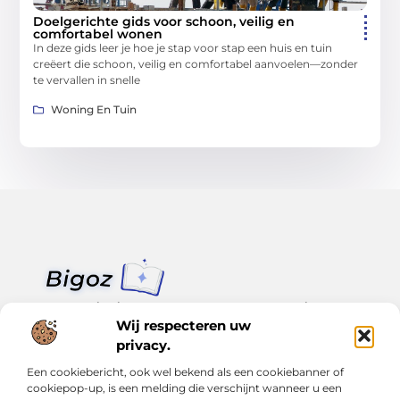
Doelgerichte gids voor schoon, veilig en
comfortabel wonen
In deze gids leer je hoe je stap voor stap een huis en tuin
creëert die schoon, veilig en comfortabel aanvoelen—zonder
te vervallen in snelle
Woning En Tuin
Van klein nieuws tot grote trends – alles op Bigoz.nl.
Lees inspirerende blogs en artikelen over het dagelijks leven,
Wij respecteren uw
actualiteit en meer.
privacy.
Een cookiebericht, ook wel bekend als een cookiebanner of
Bericht categorie
cookiepop-up, is een melding die verschijnt wanneer u een