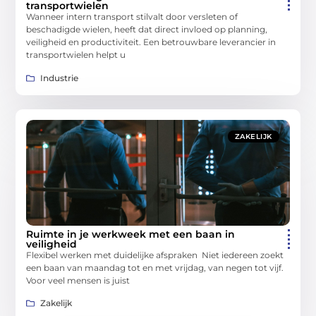
transportwielen
Wanneer intern transport stilvalt door versleten of
beschadigde wielen, heeft dat direct invloed op planning,
veiligheid en productiviteit. Een betrouwbare leverancier in
transportwielen helpt u
Industrie
ZAKELIJK
Ruimte in je werkweek met een baan in
veiligheid
Flexibel werken met duidelijke afspraken Niet iedereen zoekt
een baan van maandag tot en met vrijdag, van negen tot vijf.
Voor veel mensen is juist
Zakelijk