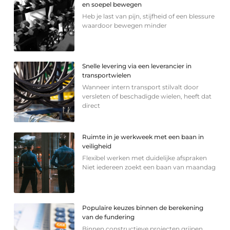
en soepel bewegen
Heb je last van pijn, stijfheid of een blessure
waardoor bewegen minder
Snelle levering via een leverancier in
transportwielen
Wanneer intern transport stilvalt door
versleten of beschadigde wielen, heeft dat
direct
Ruimte in je werkweek met een baan in
veiligheid
Flexibel werken met duidelijke afspraken
Niet iedereen zoekt een baan van maandag
Populaire keuzes binnen de berekening
van de fundering
Binnen constructieve projecten grijpen