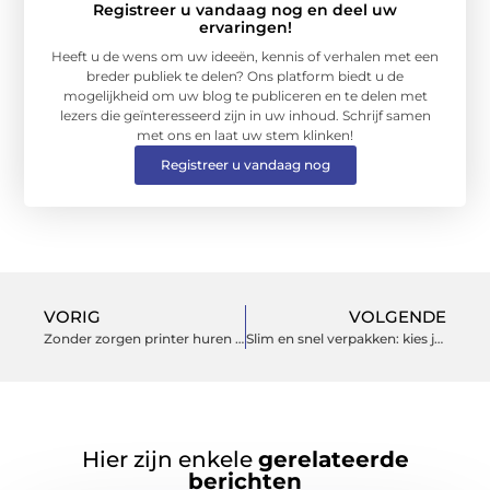
Registreer u vandaag nog en deel uw
ervaringen!
Heeft u de wens om uw ideeën, kennis of verhalen met een
breder publiek te delen? Ons platform biedt u de
mogelijkheid om uw blog te publiceren en te delen met
lezers die geïnteresseerd zijn in uw inhoud. Schrijf samen
met ons en laat uw stem klinken!
Registreer u vandaag nog
VORIG
VOLGENDE
Zonder zorgen printer huren bij de experts van Wijverhurenprinters
Slim en snel verpakken: kies je voor autolock dozen of klassieke kartonnen dozen?
Hier zijn enkele
gerelateerde
berichten