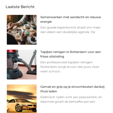
Laatste Bericht
Samenwerken met aandacht en nieuwe
energie
Een goede bijeenkomst draait om meer
dan alleen een duidelijke agenda. De
Tapijten reinigen in Rotterdam voor een
frisse uitstraling
Een professioneel tapijten reinigen
Rotterdam zorgt ervoor dat jouw vloer
weer schoon,
Gemak en grip op je stroomkosten dankzij
thuis laden
Elektrisch rijden wint aan populariteit, en
daarmee groeit de behoefte aan een