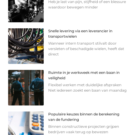
Heb je last van pijn, stijfheid of een blessure
waardoor bewegen minder
Snelle levering via een leverancier in
transportwielen
Wanneer intern transport stilvalt door
versleten of beschadigde wielen, heeft dat
direct
Ruimte in je werkweek met een baan in
veiligheid
Flexibel werken met duidelijke afspraken
Niet iedereen zoekt een baan van maandag
Populaire keuzes binnen de berekening
van de fundering
Binnen constructieve projecten grijpen
bedrijven vaak terug op bewezen