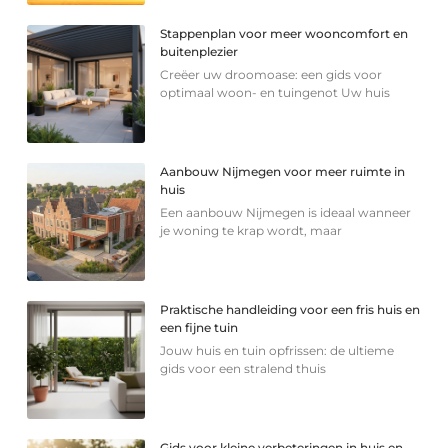
Stappenplan voor meer wooncomfort en
buitenplezier
Creëer uw droomoase: een gids voor
optimaal woon- en tuingenot Uw huis
Aanbouw Nijmegen voor meer ruimte in
huis
Een aanbouw Nijmegen is ideaal wanneer
je woning te krap wordt, maar
Praktische handleiding voor een fris huis en
een fijne tuin
Jouw huis en tuin opfrissen: de ultieme
gids voor een stralend thuis
Gids voor kleine verbeteringen in huis en