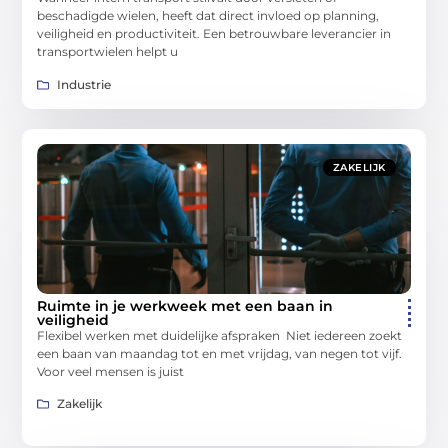
beschadigde wielen, heeft dat direct invloed op planning,
veiligheid en productiviteit. Een betrouwbare leverancier in
transportwielen helpt u
Industrie
ZAKELIJK
Ruimte in je werkweek met een baan in
veiligheid
Flexibel werken met duidelijke afspraken Niet iedereen zoekt
een baan van maandag tot en met vrijdag, van negen tot vijf.
Voor veel mensen is juist
Zakelijk