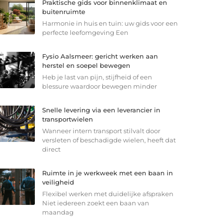
Praktische gids voor binnenklimaat en
buitenruimte
Harmonie in huis en tuin: uw gids voor een
perfecte leefomgeving Een
Fysio Aalsmeer: gericht werken aan
herstel en soepel bewegen
Heb je last van pijn, stijfheid of een
blessure waardoor bewegen minder
Snelle levering via een leverancier in
transportwielen
Wanneer intern transport stilvalt door
versleten of beschadigde wielen, heeft dat
direct
Ruimte in je werkweek met een baan in
veiligheid
Flexibel werken met duidelijke afspraken
Niet iedereen zoekt een baan van
maandag