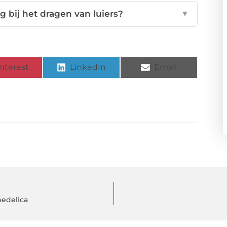
 bij het dragen van luiers?
▼
nterest
LinkedIn
Email
hedelica