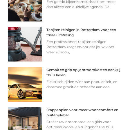
Een goede bijeenkomst draait om meer
dan alleen een duidelijke agenda. De
Tapijten reinigen in Rotterdam voor een
frisse uitstraling
Een professioneel tapijten reinigen
Rotterdam zorgt ervoor dat jouw vloer
weer schoon,
Gemak en grip op je stroomkosten dankzij
thuis laden
Elektrisch rijden wint aan populariteit, en
daarmee groeit de behoefte aan een
Stappenplan voor meer wooncomfort en
buitenplezier
Creëer uw droomoase: een gids voor
optimaal woon- en tuingenot Uw huis