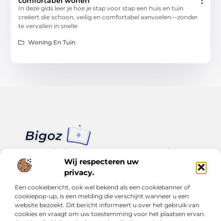
comfortabel wonen
In deze gids leer je hoe je stap voor stap een huis en tuin
creëert die schoon, veilig en comfortabel aanvoelen—zonder
te vervallen in snelle
Woning En Tuin
Van klein nieuws tot grote trends – alles op Bigoz.nl.
Lees inspirerende blogs en artikelen over het dagelijks leven,
Wij respecteren uw
actualiteit en meer.
privacy.
Een cookiebericht, ook wel bekend als een cookiebanner of
Bericht categorie
cookiepop-up, is een melding die verschijnt wanneer u een
website bezoekt. Dit bericht informeert u over het gebruik van
cookies en vraagt om uw toestemming voor het plaatsen ervan.