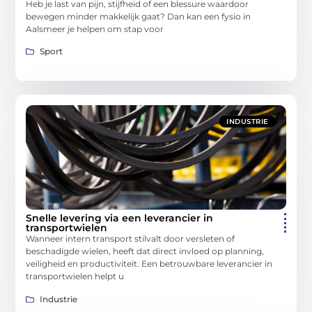
Heb je last van pijn, stijfheid of een blessure waardoor
bewegen minder makkelijk gaat? Dan kan een fysio in
Aalsmeer je helpen om stap voor
Sport
INDUSTRIE
Snelle levering via een leverancier in
transportwielen
Wanneer intern transport stilvalt door versleten of
beschadigde wielen, heeft dat direct invloed op planning,
veiligheid en productiviteit. Een betrouwbare leverancier in
transportwielen helpt u
Industrie