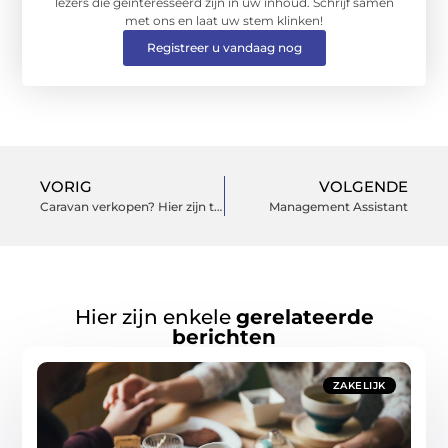
lezers die geïnteresseerd zijn in uw inhoud. Schrijf samen
met ons en laat uw stem klinken!
Registreer u vandaag nog
VORIG
VOLGENDE
Caravan verkopen? Hier zijn tips waar u echt iets aan heeft!
Management Assistant
Hier zijn enkele
gerelateerde
berichten
ZAKELIJK