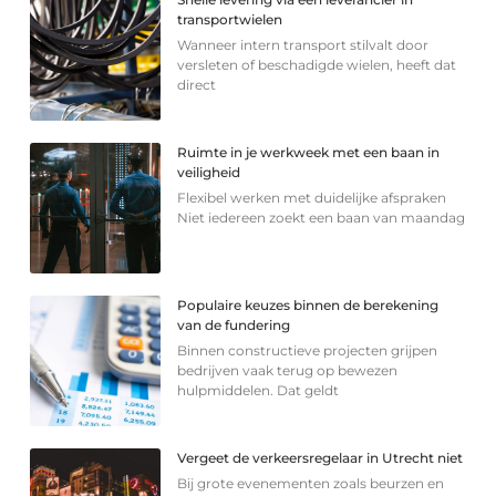
transportwielen
Wanneer intern transport stilvalt door
versleten of beschadigde wielen, heeft dat
direct
Ruimte in je werkweek met een baan in
veiligheid
Flexibel werken met duidelijke afspraken
Niet iedereen zoekt een baan van maandag
Populaire keuzes binnen de berekening
van de fundering
Binnen constructieve projecten grijpen
bedrijven vaak terug op bewezen
hulpmiddelen. Dat geldt
Vergeet de verkeersregelaar in Utrecht niet
Bij grote evenementen zoals beurzen en