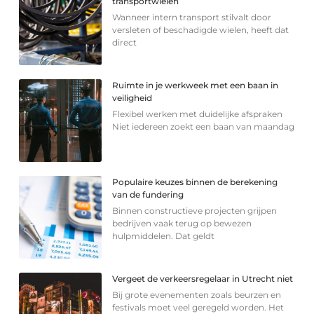
transportwielen
Wanneer intern transport stilvalt door
versleten of beschadigde wielen, heeft dat
direct
Ruimte in je werkweek met een baan in
veiligheid
Flexibel werken met duidelijke afspraken
Niet iedereen zoekt een baan van maandag
Populaire keuzes binnen de berekening
van de fundering
Binnen constructieve projecten grijpen
bedrijven vaak terug op bewezen
hulpmiddelen. Dat geldt
Vergeet de verkeersregelaar in Utrecht niet
Bij grote evenementen zoals beurzen en
festivals moet veel geregeld worden. Het