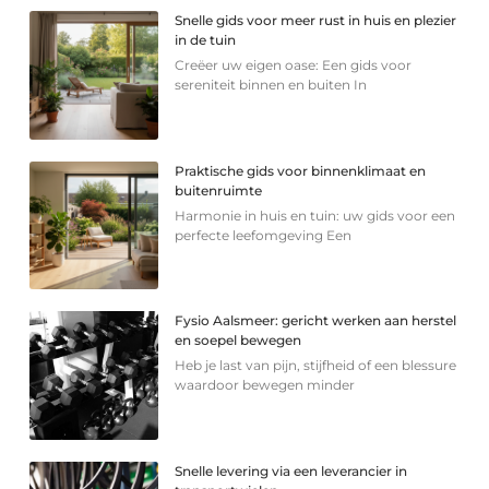
Snelle gids voor meer rust in huis en plezier
in de tuin
Creëer uw eigen oase: Een gids voor
sereniteit binnen en buiten In
Praktische gids voor binnenklimaat en
buitenruimte
Harmonie in huis en tuin: uw gids voor een
perfecte leefomgeving Een
Fysio Aalsmeer: gericht werken aan herstel
en soepel bewegen
Heb je last van pijn, stijfheid of een blessure
waardoor bewegen minder
Snelle levering via een leverancier in