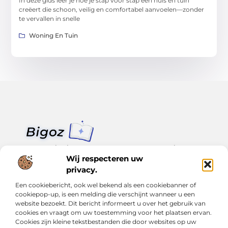
In deze gids leer je hoe je stap voor stap een huis en tuin
creëert die schoon, veilig en comfortabel aanvoelen—zonder
te vervallen in snelle
Woning En Tuin
Van klein nieuws tot grote trends – alles op Bigoz.nl.
Lees inspirerende blogs en artikelen over het dagelijks leven,
Wij respecteren uw
actualiteit en meer.
privacy.
Een cookiebericht, ook wel bekend als een cookiebanner of
Bericht categorie
cookiepop-up, is een melding die verschijnt wanneer u een
website bezoekt. Dit bericht informeert u over het gebruik van
cookies en vraagt om uw toestemming voor het plaatsen ervan.
Cookies zijn kleine tekstbestanden die door websites op uw