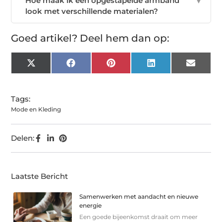
Hoe maak ik een opgestapelde armband
▼
look met verschillende materialen?
Goed artikel? Deel hem dan op:
X
Facebook
Pinterest
LinkedIn
Email
(Twitter)
Tags:
Mode en Kleding
Delen:
Laatste Bericht
Samenwerken met aandacht en nieuwe
energie
Een goede bijeenkomst draait om meer