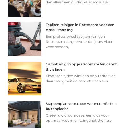
dan alleen een duidelijke agenda. De
Tapijten reinigen in Rotterdam voor een
frisse uitstraling
Een professioneel tapijten reinigen
Rotterdam zorgt ervoor dat jouw vloer
weer schoon,
Gemak en grip op je stroomkosten dankzij
thuis laden
Elektrisch rijden wint aan populariteit, en
daarmee groeit de behoefte aan een
Stappenplan voor meer wooncomfort en
buitenplezier
Creëer uw droomoase: een gids voor
optimaal woon- en tuingenot Uw huis