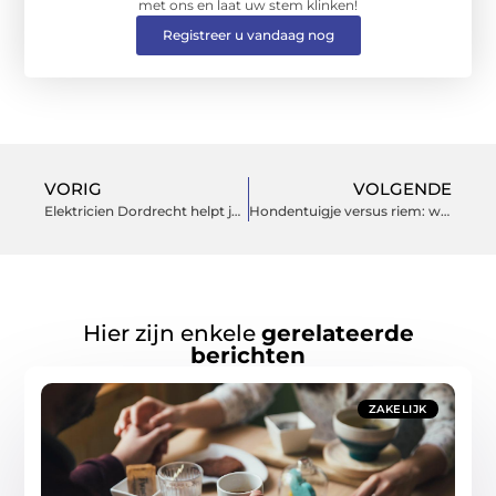
met ons en laat uw stem klinken!
Registreer u vandaag nog
VORIG
VOLGENDE
Elektricien Dordrecht helpt jou bij je stroomstoring
Hondentuigje versus riem: wat is beter voor jouw hond?
Hier zijn enkele
gerelateerde
berichten
ZAKELIJK