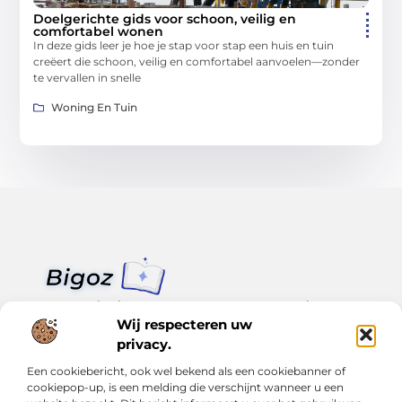
Doelgerichte gids voor schoon, veilig en
comfortabel wonen
In deze gids leer je hoe je stap voor stap een huis en tuin
creëert die schoon, veilig en comfortabel aanvoelen—zonder
te vervallen in snelle
Woning En Tuin
Van klein nieuws tot grote trends – alles op Bigoz.nl.
Lees inspirerende blogs en artikelen over het dagelijks leven,
Wij respecteren uw
actualiteit en meer.
privacy.
Een cookiebericht, ook wel bekend als een cookiebanner of
Bericht categorie
cookiepop-up, is een melding die verschijnt wanneer u een