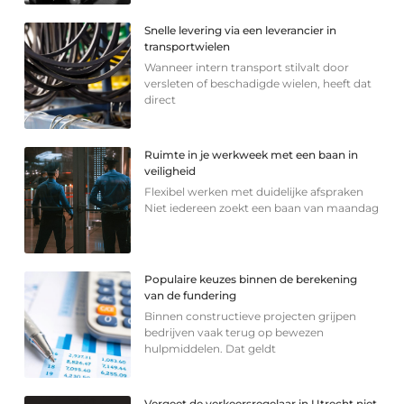
Snelle levering via een leverancier in
transportwielen
Wanneer intern transport stilvalt door
versleten of beschadigde wielen, heeft dat
direct
Ruimte in je werkweek met een baan in
veiligheid
Flexibel werken met duidelijke afspraken
Niet iedereen zoekt een baan van maandag
Populaire keuzes binnen de berekening
van de fundering
Binnen constructieve projecten grijpen
bedrijven vaak terug op bewezen
hulpmiddelen. Dat geldt
Vergeet de verkeersregelaar in Utrecht niet