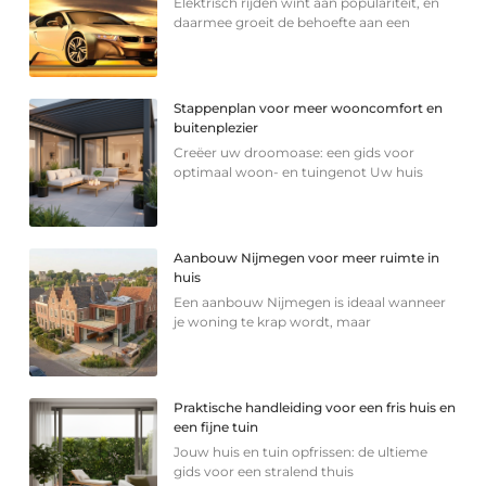
Elektrisch rijden wint aan populariteit, en
daarmee groeit de behoefte aan een
Stappenplan voor meer wooncomfort en
buitenplezier
Creëer uw droomoase: een gids voor
optimaal woon- en tuingenot Uw huis
Aanbouw Nijmegen voor meer ruimte in
huis
Een aanbouw Nijmegen is ideaal wanneer
je woning te krap wordt, maar
Praktische handleiding voor een fris huis en
een fijne tuin
Jouw huis en tuin opfrissen: de ultieme
gids voor een stralend thuis