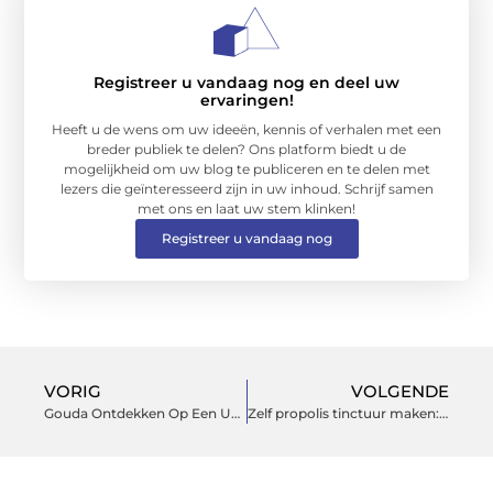
Registreer u vandaag nog en deel uw
ervaringen!
Heeft u de wens om uw ideeën, kennis of verhalen met een
breder publiek te delen? Ons platform biedt u de
mogelijkheid om uw blog te publiceren en te delen met
lezers die geïnteresseerd zijn in uw inhoud. Schrijf samen
met ons en laat uw stem klinken!
Registreer u vandaag nog
VORIG
VOLGENDE
Gouda Ontdekken Op Een Unieke Manier – Overnacht in een Bed & Breakfast
Zelf propolis tinctuur maken: stapsgewijze handleiding