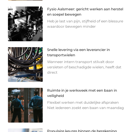
Fysio Aalsmeer: gericht werken aan herstel
en soepel bewegen
Heb je last van pijn, stijfheid of een blessure
waardoor bewegen minder
Snelle levering via een leverancier in
transportwielen
Wanneer intern transport stilvalt door
versleten of beschadigde wielen, heeft dat
direct
Ruimte in je werkweek met een baan in
veiligheid
Flexibel werken met duidelijke afspraken
Niet iedereen zoekt een baan van maandag
Populaire keuzes binnen de berekening