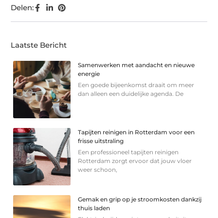
Delen:
Laatste Bericht
Samenwerken met aandacht en nieuwe
energie
Een goede bijeenkomst draait om meer
dan alleen een duidelijke agenda. De
Tapijten reinigen in Rotterdam voor een
frisse uitstraling
Een professioneel tapijten reinigen
Rotterdam zorgt ervoor dat jouw vloer
weer schoon,
Gemak en grip op je stroomkosten dankzij
thuis laden