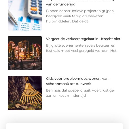
van de fundering
Binnen constructieve projecten grijpen
bedrijven vaak terug op bewezen
hulpmiddelen. Dat geldt
Vergeet de verkeersregelaar in Utrecht niet
Bij grote evenementen zoals beurzen en
festivals moet veel geregeld worden. Het
Gids voor probleemloos wonen: van
schoonmaak tot tuinwerk
Een huis dat soepel draait, voelt rustiger
aan en kost minder tijd