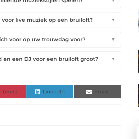
illende muziekstijlen spelen?
▼
voor live muziek op een bruiloft?
▼
zich voor op uw trouwdag voor?
▼
d en een DJ voor een bruiloft groot?
▼
nterest
LinkedIn
Email