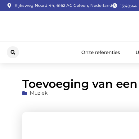
Rijksweg Noord 44, 6162 AC Geleen, Nederland
13:40:45
Onze referenties
U
Toevoeging van een 
Muziek