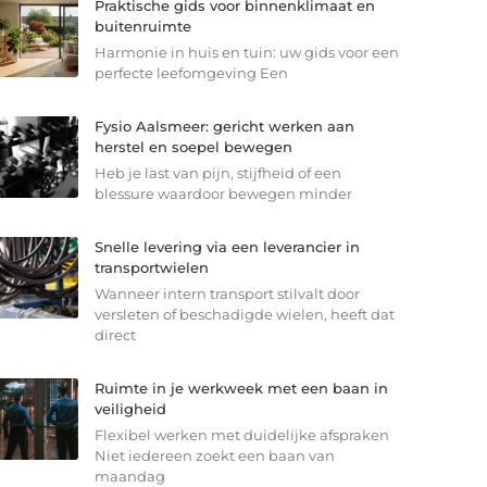
Praktische gids voor binnenklimaat en
buitenruimte
Harmonie in huis en tuin: uw gids voor een
perfecte leefomgeving Een
Fysio Aalsmeer: gericht werken aan
herstel en soepel bewegen
Heb je last van pijn, stijfheid of een
blessure waardoor bewegen minder
Snelle levering via een leverancier in
transportwielen
Wanneer intern transport stilvalt door
versleten of beschadigde wielen, heeft dat
direct
Ruimte in je werkweek met een baan in
veiligheid
Flexibel werken met duidelijke afspraken
Niet iedereen zoekt een baan van
maandag