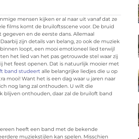
ommige mensen kijken er al naar uit vanaf dat ze
vele films komt de bruiloftsscene voor. De bruid
rdt gegeven en de eerste dans. Allemaal
arbij zijn details van belang, zo ook de muziek
 binnen loopt, een mooi emotioneel lied terwijl
ten het lied van het pas getrouwde stel waar zij
 het feest openen. Dat is natuurlijk mooier met
oft band studeert
alle belangrijke liedjes die u op
tra mooi! Want het is een dag waar u jaren naar
 zich nog lang zal onthouden. U wilt die
lijven onthouden, daar zal de bruiloft band
iedereen heeft een band met de bekende
meerdere muziekstijlen kan spelen. Misschien